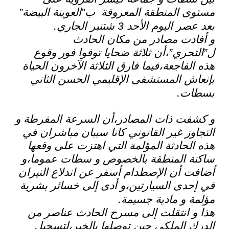
مستوى المنطقة المعروفة ب”العوينة البيضة”
.
بعد عصر اليوم الأحد 3 شتنبر الجاري
و أفادت مصادر من مكان الحادث
ل”التحري”،أن ثلاثة ضحايا توفوا فور وقوع
هذه الفاجعة،فيما فارق الثلاثة الآخرون الحياة
بإنعاش المستشفى الإقليمي الحسن الثاني
.
بسطات
و كشفت ذات المصادر،أن السرعة المفرطة و
التجاوز غير القانوني كانا سببان مباشران في
هذه الحادثة المؤلمة التي اهتزت على وقعها
ساكنة المنطقة بالخصوص و سطات عموما،و
أضافت أن الإصطدام أسفر عن اندلاع النيران
في إحدى السيارتين،و أدى إلى خسائر بشرية
.
مؤلمة و مادية جسيمة
هذا و انتقلت إلى مسرح الحادث عناصر من
الدرك الملكي حين توصلها بالخبر،لتسجيل