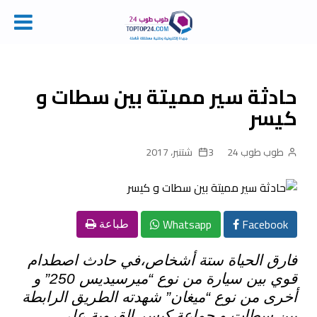
Ski
t
conten
حادثة سير مميتة بين سطات و
كيسر
طوب طوب 24
3 شتنبر، 2017
Whatsapp
Facebook
طباعة
فارق الحياة ستة أشخاص،في حادث اصطدام
قوي بين سيارة من نوع “ميرسيديس 250” و
أخرى من نوع “ميغان” شهدته الطريق الرابطة
بين سطات و جماعة كيسر القروية على