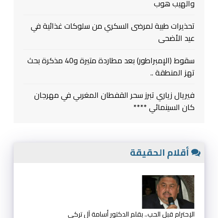
والهيب هوب
تحذيرات طبية لمرضى السكري من سلوكات غذائية في
عيد الأضحى
سقوط (الإمبراطور) بعد مطاردة متيرة و40 مذكرة بحث
تهز المنطقة ..
فيريال زياري تبرز سحر القفطان المغربي في مهرجان
كان السينمائي ****
أقلام الحقيقة
الإحترام قبل الحب.. بقلم الدكتور أسامة آل تركي