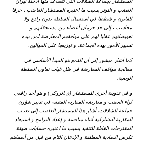
المستشار بجماعة الشلالات التي تتصاعد منها أدخنة نيران
الغضب و التوتر بسبب ما اعتبره المستشار الغاضب ، خرقا
للقانون و شططا في استعمال السلطة بدون رادع ولا
محاسب ، إلى حد حرمان أعضاء من مستحقاتهم و
تعويضاتهم عقابا لهم على مواقفهم المعارضة لمن بيده
تسيير الأمور بهذه الجماعة، و توزيعها على الموالين
.
كما أشار مبشور إلى أن القمع هو المبدأ الأساسي في
معالجة مواقف المعارضة في ظل غياب تعاون السلطة
الوصية
.
و في تدوينة أخرى للمستشار (ي.الروكي) و هو أحد رافعي
لواء الغضب و معارضة المقاربة المتبعة في تدبير شؤون
جماعة الشلالات، أشار هذا المستشار الغاضب إلى تغييب
المقاربة التشاركية أثناء مناقشة و إعداد البرامج و استبعاد
المقترحات القابلة للتنفيذ بسبب ما اعتبره حسابات ضيقة
تكرس السادية المطلقة و الإذعان التام من قبل من أسماهم