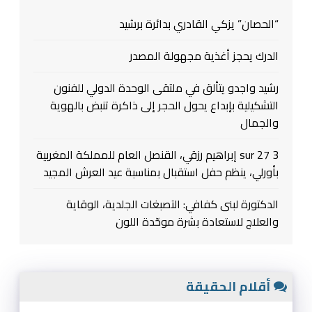
“الحصان” يزكي القادري بدائرة برشيد
الدرك يحجز أغذية مجهولة المصدر
رشيد واجدو يتألق في ملتقى الوحدة الدولي للفنون
التشكيلية بإبداع يحول الحجر إلى ذاكرة تنبض بالهوية
والجمال
3 sur 27 إبراهيم رزقي، القنصل العام للمملكة المغربية
بأورلي، ينظم حفل استقبال بمناسبة عيد العرش المجيد
الدكتورة لبنى كفافي: التصبغات الجلدية، الوقاية
والعلاج لاستعادة بشرة موحّدة اللون
أقلام الحقيقة