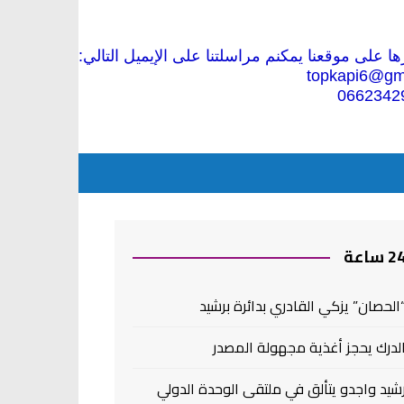
 على موقعنا يمكنم مراسلتنا على الإيميل التالي:
topkapi6@gm
0662342
2 ساعة
الحصان” يزكي القادري بدائرة برشيد
لدرك يحجز أغذية مجهولة المصدر
شيد واجدو يتألق في ملتقى الوحدة الدولي