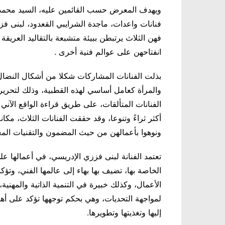
ويهدف المعرض حسب القائمين عليه، السيد محمد ال
فنانات واعدات، ماجدة الشرايبي القعدود، لبنى ف
فهن الثلاث يرتبطن ببيئة متشبعة بالتقاليد العريق
انفتاحهن على عوالم فنية أخرى .
بذلت الفنانات المشاركات شكلا من أشكال النضال
والمرأة كعامل أساسي لهذه القطبية، وذلك لتحرير
الفنانات المتألقات، على طريق قراءة الواقع الآني 
أكثر ثراءً وتنوعا، وقد حققت الفنانات الثلاث، مكان
ونوهوا بأعمالهن من حيث المضمون والتقنيات المع
تعتمد الفنانة لبنى فززي الإدريسي، في أعمالها 
الخاصة بها، تضيف بها بهاء إلى عالمها الفني، وتؤ
الأعمال، وكذلك خبيرة في التنمية الذاتية والمهني
لمواجهة التحديات، وهي بحكم توجهها تؤكد على أ
إليها وتغذيتها وتطويرها.