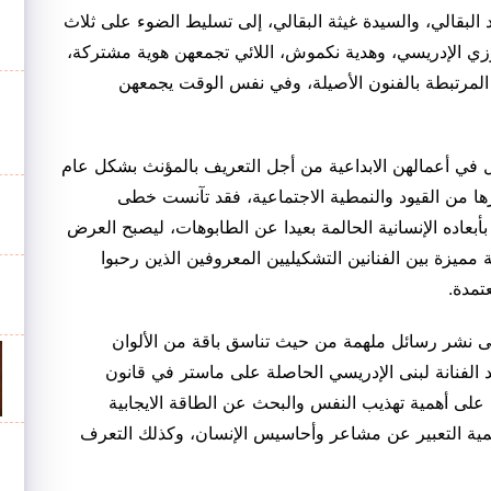
بقالي، والسيدة غيثة البقالي، إلى تسليط الضوء على ثلاث
ززي الإدريسي، وهدية نكموش، اللائي تجمعهن هوية مشتركة،
ة المرتبطة بالفنون الأصيلة، وفي نفس الوقت يجمعهن
 في أعمالهن الابداعية من أجل التعريف بالمؤنث بشكل عام
ها من القيود والنمطية الاجتماعية، فقد تآنست خطى
بأبعاده الإنسانية الحالمة بعيدا عن الطابوهات، ليصبح العرض
ة مميزة بين الفنانين التشكيليين المعروفين الذين رحبوا
تمدة.
على نشر رسائل ملهمة من حيث تناسق باقة من الألوان
كد الفنانة لبنى الإدريسي الحاصلة على ماستر في قانون
ة، على أهمية تهذيب النفس والبحث عن الطاقة الايجابية
همية التعبير عن مشاعر وأحاسيس الإنسان، وكذلك التعرف