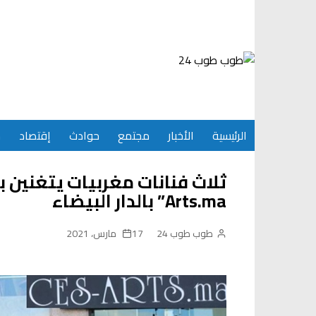
Ski
t
conten
الرئيسية
الأخبار
مجتمع
حوادث
إقتصاد
س
Arts.ma” بالدار البيضاء‎
طوب طوب 24
17 مارس، 2021