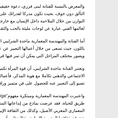
والمعرض بالنسبة للفنانة لبنى فززي، دعوة حقيق
التألق دون خوف، بحيث تكون مدركا لقدراتك على 
التوازن من خلال الملاءمة داخل الإنسان مع خارج
لعالمها الفني عبارة عن لوحات مليئة بالحب والثقة
أما الفنانة والمهندسة المعمارية ماجدة الشرايب
باللون، حيث تسعى من خلال أعمالها التعبير عن 
ويصور مختلف المراحل التي يمكن أن تمر فيها في ا
وتعتبر الفنانة ماجدة الشرايبي، أن قوة المرأة تك
الاجتماعي والذهني تكاملا مع هوية المذكر، فأعما
تصبو إلى التعبير عنه للحصول على فن متميز وراق
طريق للحياة، فقد عرضت نماذج من إبداعاتها المت
المعماري المغربي الأصيل، وكذلك من الثقافة الإير
شغوفة بثقافتها المغربية الإيرانية وتقاليدها، ويأتي