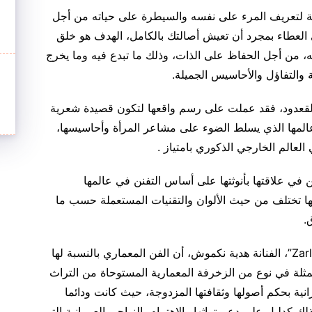
ية لتعريف المرء على نفسه والسيطرة على حياته من أجل
العطاء بمجرد أن تعيش أصالتك بالكامل، الهدف هو خلق
ه، من أجل الحفاظ على الذات، وذلك ما تبدع فيه وما يخرج
 والتفاؤل والأحاسيس الجميلة.
ي القعدود، فقد عملت على رسم واقعها لتكون قصيدة شعرية
عالمها الذي يسلط الضوء على مشاعر المرأة وأحاسيسها،
لعالم الخارجي الذكوري بامتياز .
من في علاقتها بأنوثتها على أساس التفنن في عالمها
لها تختلف من حيث الألوان والتقنيات المستعملة حسب ما
.
واعتبرت المهندسة المعمارية ومبتكرة مفهوم”Zarlige”، الفنانة هدية نكموش، أن الفن المعماري بالنسبة لها
مثلة في نوع من الزخرفة المعمارية المستوحاة من التراث
انية بحكم أصولها وثقافتها المزدوجة، حيث كانت ودائما
 ذلك كدليل على دعم تراثها والاهتمام بالنواحي العمرانية التي