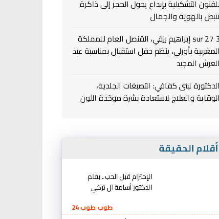
لفنون التشكيلية بإبداع يحول الحجر إلى ذاكرة
نبض بالهوية والجمال
3 sur 27 إبراهيم رزقي، القنصل العام للمملكة
لمغربية بأورلي، ينظم حفل استقبال بمناسبة عيد
لعرش المجيد
لدكتورة لبنى كفافي: التصبغات الجلدية،
لوقاية والعلاج لاستعادة بشرة موحّدة اللون
قلام الحقيقة
الإحترام قبل الحب.. بقلم
الدكتور أسامة آل تركي
طوب طوب 24