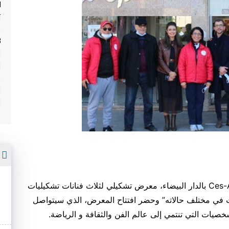
ل
ت
ا
ا
ا
ا
أ
افتتح يوم السبت 13 مارس 2021 برواق Ces-Arts.ma بالدار البيضاء، معرض تشكيلي لثلاث فنانات تشكيليات
نث في مختلف حالاته” وحضر افتتاح المعرض، الذي سيتواصل