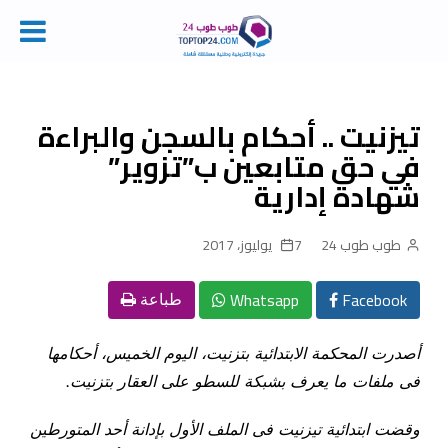
Ski
t
conten
تيزنيت .. أحكام بالسجن والبراءة
في حق متابعين ب”تزوير”
شهادة إدارية
طوب طوب 24
7 يوليوز، 2017
Whatsapp
Facebook
طباعة
أصدرت المحكمة الابتدائية بتزنيت، اليوم الخميس، أحكامها
فى ملفات ما يعرف بشبكة للسطو على العقار بتزنيت
.
وقضت
ابتدائية تيزنيت فى الملف الأول بإدانة أحد المتورطين