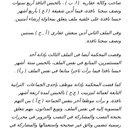
صاحب وكالة عقارية ( ا. ب ) ، بالحبس النافذ أربع سنوات
ونصف سجنا نافذة، فيما أُدين شقيقة ( ا.ع ) بأربع أشهر
حبسا نافذة على خلفية ملف يتعلق بمحاولة إرشاء أمنيين
.
وفى الملف الثاني أدين منعش عقاري ( أ , ح ) بسنتين
ونصف سجنا نافدة
.
وقضت المحكمة أيضا فى الملف الثالث بإدانة أحد
المستثمرين، المتابع في نفس الملف، بالحبس ستة أشهر
حبسا نافذا فيما برأت تاجرا متابعا في نفس الملف ( ر.أ
) .
كما قضت المحكمة بإدانة موظف بإحدى الجماعات الترابية
التابعة لعمالة لتيزنيت ( ع.ح ) بالحبس لمدة اربعة أشهر
نافذة، و برأت موظفا آخر بنفس الجماعة ( ج.أ ) من التهم
المنسوبة إليه في نفس الملف. وتوبع المدانون، بتهم تتعلق
بجنحة النصب والمشاركة في النصب والتزوير في محررات
رسمية تتضمن وثائق غير صحيحة واستعمالها والمشاركة في