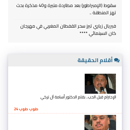
سقوط (الإمبراطور) بعد مطاردة متيرة و40 مذكرة بحث
تهز المنطقة ..
فيريال زياري تبرز سحر القفطان المغربي في مهرجان
كان السينمائي ****
أقلام الحقيقة
الإحترام قبل الحب.. بقلم الدكتور أسامة آل تركي
طوب طوب 24