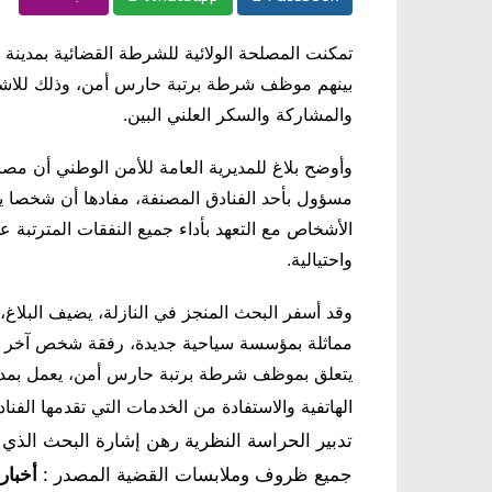
تمكنت المصلحة الولائية للشرطة القضائية بمدينة ا
بينهم موظف شرطة برتبة حارس أمن، وذلك للاشتب
والمشاركة والسكر العلني البين
.
وأوضح بلاغ للمديرية العامة للأمن الوطني أن مصا
مسؤول بأحد الفنادق المصنفة، مفادها أن شخصا ين
الأشخاص مع التعهد بأداء جميع النفقات المترتبة ع
واحتيالية
.
وقد أسفر البحث المنجز في النازلة، يضيف البلا
مماثلة بمؤسسة سياحية جديدة، رفقة شخص آخر وفت
يتعلق بموظف شرطة برتبة حارس أمن، يعمل بمدينة ا
الهاتفية والاستفادة من الخدمات التي تقدمها الفنا
تدبير الحراسة النظرية رهن إشارة البحث الذي 
جميع ظروف وملابسات القضية المصدر :
أخبارن