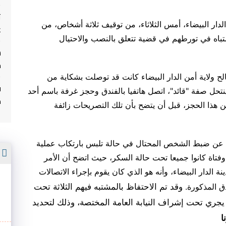
ت
لدار البيضاء، أمس الثلاثاء، من توقيف ثلاثة أشخاص، من
غ
اه في تورطهم في قضية تتعلق بالنصب والاحتيال
م
لح ولاية أمن الدار البيضاء كانت قد توصلت بشكاية من
ف
تحل صفة "قائد"، اتصل هاتفيا بالفندق وحجز غرفة باسم أحد
م
ن هذا الحجز، قبل أن يتضح بأن تلك التصريحات زائفة
غ، عن ضبط الشخص المحتال في حالة تلبس بارتكاب عملية
أ
اة كانوا جميعا تحت حالة السكر، حيث اتضح أن الأمر
لدار البيضاء، وأنه هو الذي كان يقوم بإجراء الاتصالات
وقد تم الاحتفاظ بالمشتبه فيهم الثلاثة تحت
دق المذكورة
.
يجري تحت إشراف النيابة العامة المختصة، وذلك لتحديد
ا