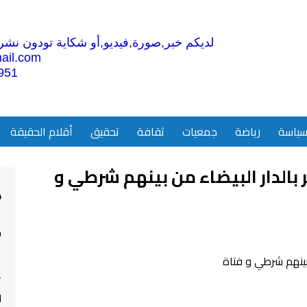
لديكم خبر,صورة,فيديو,أو شكاية تودون نشرها
ail.com
951
ياسة
رياضة
جمعيات
ثقافة
تحقيق
أقلام الحقيقة
 سكر بالدار البيضاء من بينهم شرطي و
4
م
ا
ت
ل