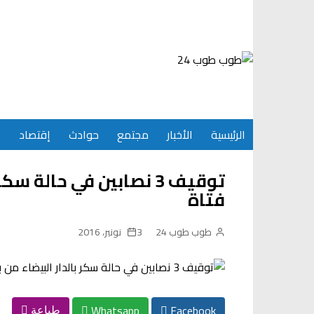
Ski
t
conten
الرئيسية
الأخبار
مجتمع
حوادث
إقتصاد
س
توقيف 3 نصابين في حالة
فتاة
طوب طوب 24
3 نونبر، 2016
Whatsapp
Facebook
طباعة