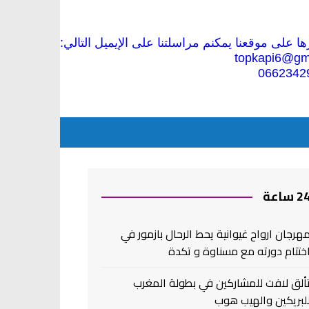
 على موقعنا يمكنم مراسلتنا على الإيميل التالي:
topkapi6@gm
0662342
2 ساعة
هرجان ارواح غيوانية يحط الرحال بازمور في
ختتام دورته مع مسناوة و تكدة
ألق لافت للمشاركين في بطولة المغرب
لبريكين والهيب هوب