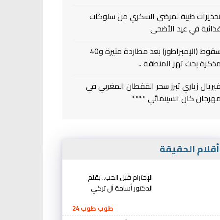
حذيرات طبية لمرضى السكري من سلوكات
ذائية في عيد الأضحى
سقوط (الإمبراطور) بعد مطاردة متيرة و40
ذكرة بحث تهز المنطقة ..
يريال زياري تبرز سحر القفطان المغربي في
هرجان كان السينمائي ****
قلام الحقيقة
الإحترام قبل الحب.. بقلم
الدكتور أسامة آل تركي
طوب طوب 24