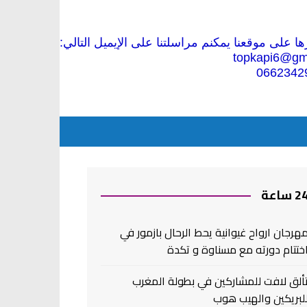
 على موقعنا يمكنم مراسلتنا على الإيميل التالي:
topkapi6@gm
0662342
2 ساعة
هرجان ارواح غيوانية يحط الرحال بازمور في
ختتام دورته مع مسناوة و تكدة
ألق لافت للمشاركين في بطولة المغرب
لبريكين والهيب هوب