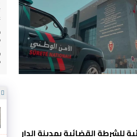
ت
غ
م
ف
م
أ
ة للشرطة القضائية بمدينة الدار