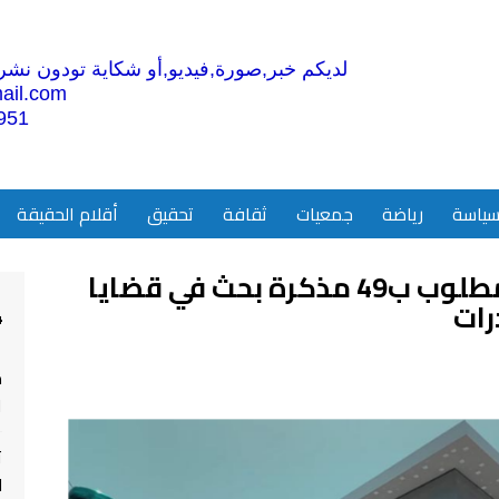
لديكم خبر,صورة,فيديو,أو شكاية تودون نشرها
ail.com
951
ياسة
رياضة
جمعيات
ثقافة
تحقيق
أقلام الحقيقة
توقيف “بزناس” في الجديدة مطلوب ب49 مذكرة بحث في قضايا
رات
4
م
ا
ت
ل