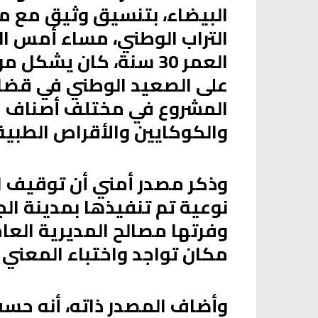
البيضاء، بتنسيق وثيق مع مص
التراب الوطني، مساء أمس ا
العمر 30 سنة، كان يش
على الصعيد الوطني في قضايا 
المشروع في مختلف أصناف الم
والكوكايين والأقراص الطبية 
وذكر مصدر أمني أن توقيف ا
نوعية تم تنفيذها بمدينة ا
وفرتها مصالح المديرية العا
مكان تواجد واختباء المعني ب
وأضاف المصدر ذاته، أنه حسب