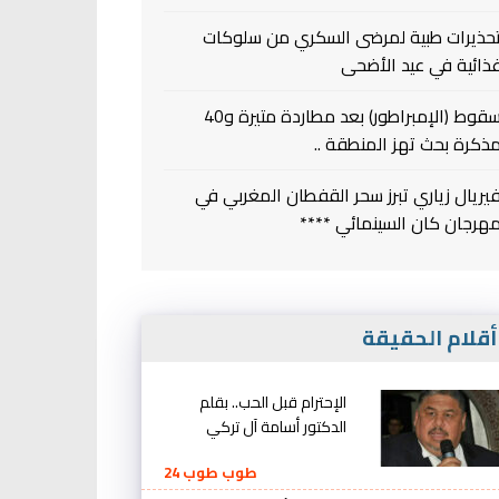
حذيرات طبية لمرضى السكري من سلوكات
ذائية في عيد الأضحى
سقوط (الإمبراطور) بعد مطاردة متيرة و40
ذكرة بحث تهز المنطقة ..
يريال زياري تبرز سحر القفطان المغربي في
هرجان كان السينمائي ****
قلام الحقيقة
الإحترام قبل الحب.. بقلم
الدكتور أسامة آل تركي
طوب طوب 24