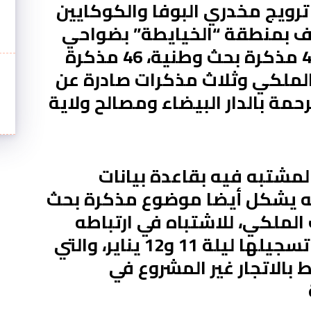
رويج مخدري البوفا والكوكايين
يف بمنطقة “الخيايطة” بضواحي
برشيد، وقد صدرت في حقه 49 مذكرة بحث وطنية، 46 مذكرة
الملكي وثلاث مذكرات صادرة عن
مة بالدار البيضاء ومصالح ولاية
مشتبه فيه بقاعدة بيانات
نه يشكل أيضا موضوع مذكرة بحث
لملكي، للاشتباه في ارتباطه
بجريمة القتل العمد التي تم تسجيلها ليلة 11 و12 يناير، والتي
 بالاتجار غير المشروع في