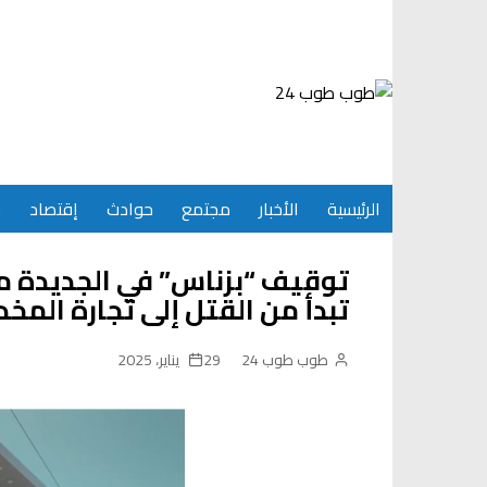
Ski
t
conten
الرئيسية
الأخبار
مجتمع
حوادث
إقتصاد
س
تبدأ من القتل إلى تجارة المخد
طوب طوب 24
29 يناير، 2025