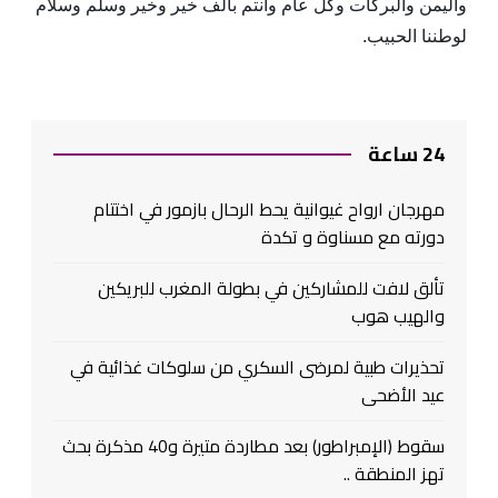
واليمن والبركات وكل عام وانتم بألف خير وخير وسلم وسلام
لوطننا الحبيب.
24 ساعة
مهرجان ارواح غيوانية يحط الرحال بازمور في اختتام
دورته مع مسناوة و تكدة
تألق لافت للمشاركين في بطولة المغرب للبريكين
والهيب هوب
تحذيرات طبية لمرضى السكري من سلوكات غذائية في
عيد الأضحى
سقوط (الإمبراطور) بعد مطاردة متيرة و40 مذكرة بحث
تهز المنطقة ..