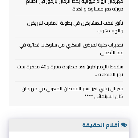
مهرجان ارواح غيوانية يحط الرحال بازمور في اختتام
دورته مع مسناوة و تكدة
تألق لافت للمشاركين في بطولة المغرب للبريكين
والهيب هوب
تحذيرات طبية لمرضى السكري من سلوكات غذائية في
عيد الأضحى
سقوط (الإمبراطور) بعد مطاردة متيرة و40 مذكرة بحث
تهز المنطقة ..
فيريال زياري تبرز سحر القفطان المغربي في مهرجان
كان السينمائي ****
أقلام الحقيقة