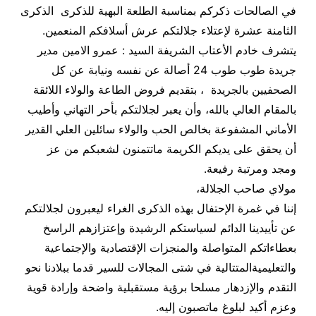
في الصالحات ذكركم بمناسبة الطلعة البهية للذكرى
الذكرى
الثامنة عشرة لإعتلاء جلالتكم عرش أسلافكم المنعمين
.
يتشرف خادم الأعتاب الشريفة السيد : عمرو الامين مدير
جريدة طوب طوب 24 أصالة عن نفسه ونيابة عن كل
الصحفيين بالجريدة ، بتقديم فروض الطاعة والولاء اللائقة
بالمقام العالي بالله، وأن يعبر لجلالتكم بأحر التهاني وأطيب
الأماني المشفوعة بخالص الحب والولاء سائلين العلي القدير
أن يحقق على يديكم الكريمة ماتتمنون لشعبكم من عز
ومجد ومرتبة رفيعة
.
مولاي صاحب الجلالة،
إننا في غمرة الإحتفال بهذه الذكرى الغراء ليعبرون لجلالتكم
عن تأييدينا الدائم لسياستكم الرشيدة وإعتزازهم الراسخ
بعطاءاتكم المتواصلة والمنجزات الإقتصادية والإجتماعية
والتعليميةالمتتالية في شتى المجالات للسير قدما ببلادنا نحو
التقدم والإزدهار مسلحا برؤية مستقبلية واضحة وإرادة قوية
وعزم أكيد لبلوغ ماتصبون إليه
.