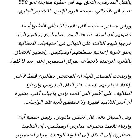
بالنقل المدرسي، التحق بهم في خطوة مفاجئة نحو 550
تلميذ في الابتدائي، صبيحة اليوم الإثنين 10 شتنبر الجاري
.
ووفق مصادر صحفية، قإن تلاميذ الابتدائي قاطعوا أيضا
فصولهم الدراسية، صبيحة اليوم، تضامنا مع زملائهم الذين
خرجوا لليوم الثالث على التوالي في احتجاجات للمطالبة
بخلق ثانوية إعدادية بمنطقتهم أوسيكيس، رافضين الالتحاق
بالثانوية الوحيدة بالجماعة بمركز امسمرير (على بعد 9 كلم
).
وأوضحت المصادر ذاتها، أن المحتجين يطالبون فقط لا غير
بإعدادية بقريتهم بسبب تعثر النقل المدرسي وارتفاع
التكاليف على الأسر التي كانت تؤدي واجبات أكثر، مشيرة
أن أسر التلاميذ فقيرة ولا تستطيع تأدية تلك الواجبات
.
وفي السياق ذاته، قال لحسن مادوش، رئيس جمعية آباء
وأولياء تلاميذ مجموعة مدارس أوسيكيس،، إن التلاميذ
يضطرون إلى التنقل إلى الثانوية الوحيدة بمركز امسمرير،