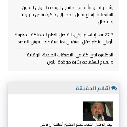
رشيد واجدو يتألق في ملتقى الوحدة الدولي للفنون
التشكيلية بإبداع يحول الحجر إلى ذاكرة تنبض بالهوية
والجمال
3 sur 27 إبراهيم رزقي، القنصل العام للمملكة المغربية
بأورلي، ينظم حفل استقبال بمناسبة عيد العرش المجيد
الدكتورة لبنى كفافي: التصبغات الجلدية، الوقاية
والعلاج لاستعادة بشرة موحّدة اللون
أقلام الحقيقة
الإحترام قبل الحب.. بقلم الدكتور أسامة آل تركي