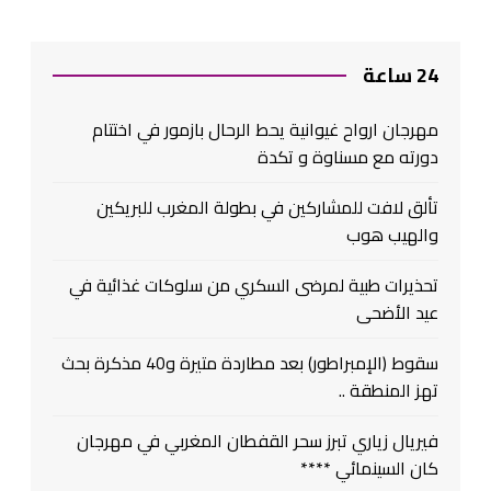
24 ساعة
مهرجان ارواح غيوانية يحط الرحال بازمور في اختتام
دورته مع مسناوة و تكدة
تألق لافت للمشاركين في بطولة المغرب للبريكين
والهيب هوب
تحذيرات طبية لمرضى السكري من سلوكات غذائية في
عيد الأضحى
سقوط (الإمبراطور) بعد مطاردة متيرة و40 مذكرة بحث
تهز المنطقة ..
فيريال زياري تبرز سحر القفطان المغربي في مهرجان
كان السينمائي ****