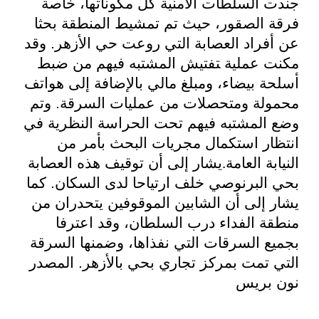
جندت السلطات الأمنية كل مكوناتها، خاصة
فرقة الصقور، حيث تم تمشيط المنطقة بحثا
عن أفراد العصابة التي روعت حي الأزهر. وقد
مكنت ﻋﻤﻠﻴﺔ ﺘﻔﺘﻴﺶ ﺍﻟﻤﺸﺘﺒﻪ ﻓﻴﻬﻢ ﻣﻦ ﺿﺒﻂ
ﺃﺳﻠﺤﺔ ﺑﻴﻀﺎﺀ، ومبلغ مالي ﺑﺎﻹ‌ﺿﺎﻓﺔ ﺇﻟﻰ ﻫﻮﺍﺗﻒ
محمولة ﻭﻣﺘﺤﺼﻼ‌ﺕ ﻣﻦ ﻋﻤﻠﻴﺎﺕ ﺍﻟﺴﺮﻗﺔ. ﻭﺗﻢ
ﻭﺿﻊ ﺍﻟﻤﺸﺘﺒﻪ ﻓﻴﻬﻢ ﺗﺤﺖ ﺍﻟﺤﺮﺍﺳﺔ ﺍﻟﻨﻈﺮﻳﺔ في
انتظار استكمال مجريات البحث بأمر من
ﺍﻟﻨﻴﺎﺑﺔ ﺍﻟﻌﺎﻣﺔ
.
يشار إلى أن توقيف هذه العصابة
بحي البرنوصي خلف ارتياحا لدى السكان. كما
يشار إلى أن الشابين الموقوفين يتحدران من
منطقة الفداء درب السلطان، وقد اعترفا
بجميع السرقات التي نفذاها، وضمنها السرقة
التي تمت بمركز تجاري بحي بالأزهر. المصدر
نون بريس