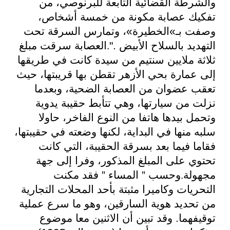
والشرطة القضائية التابعة للبرنوصي، من
تفكيك عصابة مكونة من خمسة أشخاص،
وصفت بـ»الخطيرة»، وتمارس السرقة تحت
التهديد بالسلاح الأبيض ."
.
العصابة سرقت مبلغ
ثلاثة ملايين سنتيم من سيدة كانت في طريقها
إلى عمارة بحي الأزهر تقطن بها قريبتها، حيث
تعقب عضوان من العصابة الضحية، وبعدما
نزلت من سيارتها، وهي تتأبط حقيبة يدوية
وتحمل بيدها هاتفا من النوع الفاخر، حاولا
سلبه منها في البداية، لكنها وضعته في حقيبتها،
فقاما فيما بعد بسرقة الحقيبة، التي كانت
تحتوي على المبلغ المذكور، وفرا إلى جهة
مجهولة
.
وحسب ” المساء ” فقد مكنت
التحريات وكاميرا مثبتة بأحد المحلات التجارية
من تحديد هوية السارقين، وهو ما سرع عملية
توقيفهما. وقد تبين أن الاثنين معا موضوع