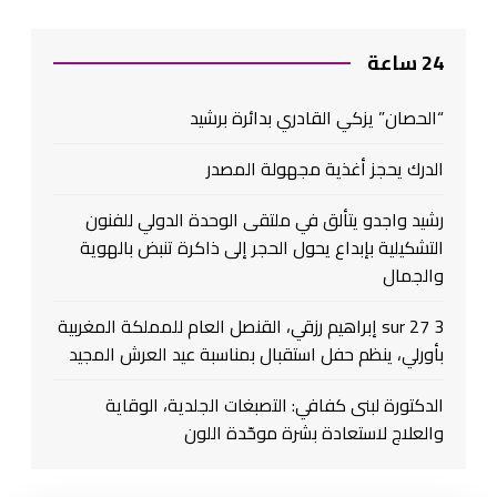
24 ساعة
“الحصان” يزكي القادري بدائرة برشيد
الدرك يحجز أغذية مجهولة المصدر
رشيد واجدو يتألق في ملتقى الوحدة الدولي للفنون
التشكيلية بإبداع يحول الحجر إلى ذاكرة تنبض بالهوية
والجمال
3 sur 27 إبراهيم رزقي، القنصل العام للمملكة المغربية
بأورلي، ينظم حفل استقبال بمناسبة عيد العرش المجيد
الدكتورة لبنى كفافي: التصبغات الجلدية، الوقاية
والعلاج لاستعادة بشرة موحّدة اللون