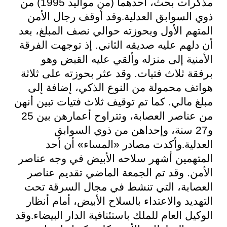
مذكرات بحث، أحدهما (من مواليد 1995) من
ذوي السوابق العدلية
.
وقد أوقف رجال الأمن
المتهم الأول وبحوزته حوالي نصف المبلغ، بعد
أن دلهم عليه صديقه الثاني. إذ توجهت الفرقة
الأمنية إلى منزله وألقي عليه القبض وهو
برفقة ثلاث فتيات. وقد عثر بحوزته على ثلاثة
هواتف محمولة من النوع الذكي، إضافة إلى
مبلغ مالي. كما تم توقيف ثلاث فتيات تبين أنهن
من عناصر العصابة، وتتراوح أعمارهن بين 25
و27 سنة، وإحداهن من ذوي السوابق
العدلية
.
وأكدت مصادر «المساء» أن أحد
المتهمين أشهر سلاحه الأبيض في وجه عناصر
الأمن. وقد تم الجمعة الماضي تقديم عناصر
العصابة، التي ﺗﻨﺸﻂ ﻓﻲ ﻣﺠﺎﻝ ﺍﻟﺴﺮﻗﺔ ﺗﺤﺖ
ﺍﻟﺘﻬﺪﻳﺪ والاعتداء ﺑﺎﻟﺴﻼ‌ﺡ ﺍﻷ‌ﺑﻴﺾ، أمام أنظار
الوكيل العام للملك باستئنافية الدار البيضاء
.
وقد