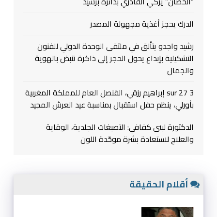
“الحصان” يزكي القادري بدائرة برشيد
الدرك يحجز أغذية مجهولة المصدر
رشيد واجدو يتألق في ملتقى الوحدة الدولي للفنون
التشكيلية بإبداع يحول الحجر إلى ذاكرة تنبض بالهوية
والجمال
3 sur 27 إبراهيم رزقي، القنصل العام للمملكة المغربية
بأورلي، ينظم حفل استقبال بمناسبة عيد العرش المجيد
الدكتورة لبنى كفافي: التصبغات الجلدية، الوقاية
والعلاج لاستعادة بشرة موحّدة اللون
أقلام الحقيقة