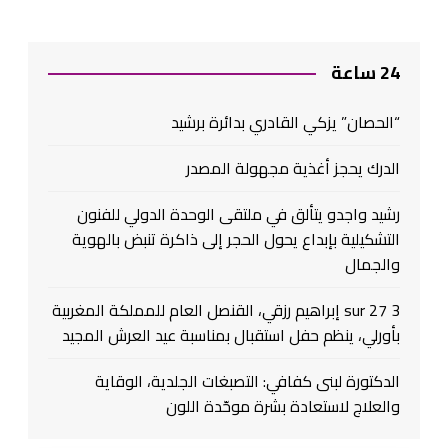
24 ساعة
“الحصان” يزكي القادري بدائرة برشيد
الدرك يحجز أغذية مجهولة المصدر
رشيد واجدو يتألق في ملتقى الوحدة الدولي للفنون
التشكيلية بإبداع يحول الحجر إلى ذاكرة تنبض بالهوية
والجمال
3 sur 27 إبراهيم رزقي، القنصل العام للمملكة المغربية
بأورلي، ينظم حفل استقبال بمناسبة عيد العرش المجيد
الدكتورة لبنى كفافي: التصبغات الجلدية، الوقاية
والعلاج لاستعادة بشرة موحّدة اللون