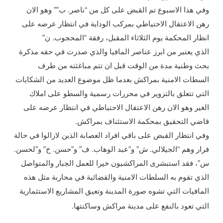
وفي هذا الاسبوع تم القبض على كل من “ناصر. ب”” وهو الان
رهن الاعتقال الاحتياطي بمركب الوداية في انتظار عرضه على
انظار المحكمة يوم الثلاثاء المقبل، رفقة “المحجوب. ن”
الذي يعتبر من ابرز عناصر المافيا والذي صدرت في حقه مذكرة
بحث وطنية مدة من الوقت قبل ان تتم مباغثته من طرف
السطات الامنية بمراكش بعدما ظل موضوع العديد من الشكايات
التي تتعلق بالتزوير في محررات رسمية والسطو على املاك
الغير وهو الان رهن الاعتقال الاحتياطي في انتظار عرضه على
قاضي التحقيق بمحكمة الاستئناف بمراكش.
وفي انتظار القبض على باقي افراد العصابة الذين لازالوا في حالة
فرار وهم “الجيلالي. ش” و”عبد الوهاب. ف” و”حسن. خ” و”لحسن.
س”، فقد استبشرى المراكشيون خيرا للعمل الجبار والمتواصل
الذي تقوم به السلطات الامنية والقضائية في محاربة مثل هذه
المافيات التي تشوه صورة المدينة وتعيق المشاريع الاستثمارية
التي تعود بالنفع على مدينة مراكش وساكنتها.