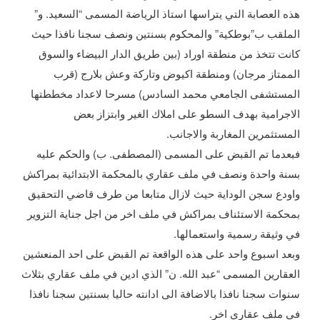
هذه العصابة التي يتراسها استاذ الرياضة المسمى “السعيد. و”
الملقب ب”بوطكية” والمحكوم بسنتين ونصف سجنا نافذا حيث
كانت تتخذ من منطقة اوراد (بين طريق الدار البيضاء والسوق
الممتاز مرجان) ومنطقة اكيوض وتاركة وعش بلارج (قرب
المستشفى الجامعي محمد السادس) مسرحا لاعداد مخططتها
الاجرامية بهدف السطو على املاك الغير وابتزاز بعض
المستثمرين المغاربة والاجانب.
فبعدما تم القبض على المسمى (المصطفى. ب) والحكم عليه
بسنة واحدة ونصف في ملف عقاري بالمحكمة الابتدائية بمراكش
واودع سجن الوداية حيث لازال متابعا من طرف قاضي التحقيق
بمحكمة الاستئناف بمراكش في ملف اخر من اجل جناية التزوير
في وثيقة رسمية واستعمالها.
وبعد اسبوع واحد على هذه الواقعة تم القبض على احد المنعشين
العقارين المسمى “عبد الله. ن” الذي ادين في ملف عقاري بثلاث
سنوات سجنا نافذا بالاضافة الى ادانته حاليا بسنتين سجنا نافذا
في ملف عقاري اخر.