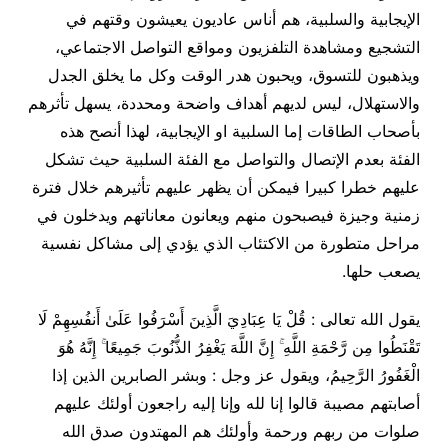
الإيجابية والسلبية، هم أناس عاديون يعيشون وقتهم في
التشجيع ومشاهدة التلفزيون ومواقع التواصل الاجتماعي،
ويذهبون للتسوق، ويحبون هدر الوقت وكل ما يخلق الجدل
والاستهلال، ليس لديهم أهداف واضحة ومحددة، يسهل تأثرهم
بأصحاب الطاقات إما السلبية او الإيجابية، لهذا أنصح هذه
الفئة بعدم الإتصال والتواصل مع الفئة السلبية حيث تشكل
عليهم خطرا كبيرا فيمكن أن يظهر عليهم تأثيرهم خلال فترة
زمنية وجيزة فيصبحون منهم ويعانون معاناتهم ويدخلون في
مراحل متطورة من الاكتئاب الذي يؤدي إلى مشاكل نفسية
يصعب حلها.
يقول الله تعالى : قُلْ يَا عِبَادِيَ الَّذِينَ أَسْرَفُوا عَلَىٰ أَنفُسِهِمْ لَا
تَقْنَطُوا مِن رَّحْمَةِ اللَّهِ ۚ إِنَّ اللَّهَ يَغْفِرُ الذُّنُوبَ جَمِيعًا ۚ إِنَّهُ هُوَ
الْغَفُورُ الرَّحِيمُ، ويقول عز وجل : وبشر الصابرين الذين إذا
أصابتهم مصيبة قالوا إنا لله وإنا إليه راجعون أولئك عليهم
صلوات من ربهم ورحمة وأولئك هم المهتدون صدق الله