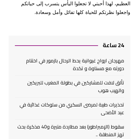
العظيم، لهذا أحبتي لا تجعلوا اليأس يتسرب إلى حياتكم
واجعلوا نظرتكم للحياة كلها تفائل وأمل وسعادة.
24 ساعة
مهرجان ارواح غيوانية يحط الرحال بازمور في اختتام
دورته مع مسناوة و تكدة
تألق لافت للمشاركين في بطولة المغرب للبريكين
والهيب هوب
تحذيرات طبية لمرضى السكري من سلوكات غذائية في
عيد الأضحى
سقوط (الإمبراطور) بعد مطاردة متيرة و40 مذكرة بحث
تهز المنطقة ..