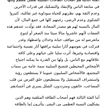
في متابعة الناس والإنتقاد والتشكيك في قدرات الآخرين
وعدم الثقة بهم، نظرتهم للحياة سوداوية غير تفائلية، كثيروا
الشكوى وعدم الرضى، رغبتهم كلها في جمع المال، لأن
المال بالنسبة لهم هو مصدر السعادة، فقد تولّدت عندهم هذه
الصفات لأنهم عاشروا مثالا سيئا منذ الصغر أو لتنوع
ماتعرضو له من مواقف خيانة وخذلان واضطهاد وغدر
فتركت في نفوسهم آثارا سلبية يرافقها آثار نفسية واجتماعية
واقتصادية وغيرها، أثرت سلبا على حياتهم وعلى كافة
علاقاتهم مع الناس، بل ولها من القدرة ما يمكنه اجتياح
الأشخاص المحيطين فتصبح السلبية سمة عامة من سمات
المجتمع، فالأشخاص السلبيون عموما لا يستطعون رؤية
واستشراف المستقبل ولا يستطيعون خلق الفرص من قلب
المصاعب، خائفون ومترددون، الشلل يسري في أجسادهم.
أما الفئة الثالثة فهم أصحاب الطاقة المتلقية وهم الذين
يشكلون النسبة العظمى من البشر، يتأثرون إما بالطاقة