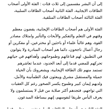
إلى أن البشر مقسمين إلى ثلاث فئات : الفئة الأولى أصحاب
الطاقات الايجابية، الفئة الثانية أصحاب الطاقات السلبية،
الفئة الثالثة أصحاب الطاقات المتلقية.
الفئة الأولى هم أصحاب الطاقات الإيجابية، يقضون معظم
وقتهم في التعلم والتفكير والأبحاث والتأثير وامتلاك مصادر
القوة، وهم غالباً علماء أو باحثين أو مخترعين، أو مفكرين أو
رجال أعمال ناجحون، دائما هم أصحاب المبادرة ولا يتوانون
في التطبيق، لهم قناعاتهم وطموحاتهم، وأهدافهم في حياتهم
تحركهم للمضي قدما إلى أبعد الحدود، عندما تعاشرهم
تستمد منهم تلك الطاقة الإيجابية، ويشعرونك بأن الحياة
جميلة والمستقبل مشرق ويبعثون فيك الطمأنينة والأمل،
ولديهم إيمان كبير وطموح يكسر الصخور رغم كل العقبات
التي تواجهم، فتجدهم أكثر صلابة من قبل لا يستسلمون ولا
يعرف اليأس طريقا لنفوسهم، إنهم ببساطة المبدعون.
الفئة الثانية هم أصحاب الطاقات السلبية تقضي معظم وقتها