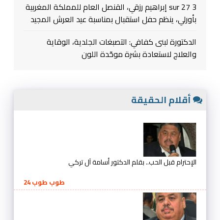
3 sur 27 إبراهيم رزقي، القنصل العام للمملكة المغربية
بأورلي، ينظم حفل استقبال بمناسبة عيد العرش المجيد
الدكتورة لبنى كفافي: التصبغات الجلدية، الوقاية
والعلاج لاستعادة بشرة موحّدة اللون
أقلام الحقيقة
الإحترام قبل الحب.. بقلم الدكتور أسامة آل تركي
طوب طوب 24