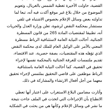
القضية، حاولت الأخيرة تغطية الشمس بالغربال، وتعويم
الموضوع من خلال بلاغ غير موقع أكدت فيه أنه، تبعا لما
تداولته بعض وسائل الإعلام بخصوص الاشتباه في تلقي
مستشار بمحكمة النقض لرشوة، تعلن وزارة العدل والحريات
أنه، تطبيقا لمقتضيات المادة 265 من قانون المسطرة
الجنائية، أحالت النيابة العامة لاستئنافية الرباط مسطرة
المعني بالأمر على الوكيل العام للملك لدى محكمة النقض
الذي تؤهله هذه المقتضيات، بصفة حصرية، عند الاقتضاء،
تقديم ملتمسات للغرفة الجنائية بالمحكمة نفسها لإجراء
تحقيق في القضية، كما أحالت النيابة العامة باستئنافية
الرباط موظفين على قاضي التحقيق بملتمس لإجراء تحقيق
معهما من أجل أفعال الارتشاء والمشاركة في ذلك.
وأثارت مضامين البلاغ الاستغراب على اعتبار أنها تعطي
الانطباع بأن الإجراءات التي اتخذت في الملف جاءت نتيجة
ما نشر في وسائل الإعلام وكأنها هي من بحثت في الشكاية