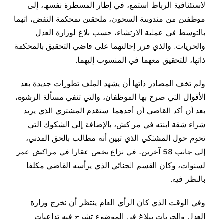
لاستئنافية الرباط استمع، في إطار المسطرة نفسها، إلى
موظفين من مندوبية السجون، ملحقين بمحكمة النقض، اتهما
بالتوسط في عملية الارتشاء، حسب بلاغ لوزارة العدل
والحريات، والذي قرر إحالتهما على قاضي التحقيق بالمحكمة
ذاتها، للتحقيق معهما في المنسوب إليهما.
ولم تخف المصادر ذاتها أن يشهد الملف تطورات جديدة بعد
الأقوال التي صرح بها الموظفان، والتي تنفي مسألة الرشوة،
بعد أن أكد القاضي أن أحدهما استقدم المشتري الذي يريد
شراء شقة ابنته في مراكش، بالإضافة إلى الشكوك التي
تحوم حول المشتكي الذي تبين أنه مطالب بالحق المدني،
إلى جانب 58 آخرين، في نزاع يخص عقارا في مراكش عمر
لسنوات، وكان القسم الجنائي الذي يرأسه القاضي مكلفا
بالنظر فيه.
وفي الوقت الذي كان الرأي العام ينتظر أن تخرج وزارة
العدل والحريات ببلاغ في الموضوع تشرح فيه تداعيات