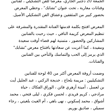
الجمعة 20 دجنبر الجاري، معرضا للفن التشكيلي ، لفنانين
وفنانات مغاربة ، تحت عنوان "تشابك“ ، وحظي المعرض
بحضور كبير من المثقفين وعشاق الفن التشكيلي الأصيل
.
المعرض افتتح بكلمة قدمتها الفنانة المقتدرة والمشرفة على
تنظيم المعرض كريمة النافي ، حيث رحبت بالفنانين
المشاركين والحضور ، متمنية لهم قضاء أوقت سعيدة
ومفيدة ، كما أعربت عن سعادتها بافتتاح معرض "تشابك"
الذي يرمز إلى الحب والتماسك والتآخي بين الفنانين
والفنانات
.
وضمت أروقة المعرض أكثر من 40 لوحة للفنانين
التشكيليين : مريمة بلحاج ، خديجة الركني ، عبد الجليل أيت
بن لعسل ، أمينة أزهري فاتن ، الوراق الفكاك ، حياة
مرادجي ، كريم فريدي ، لحسن فكري ، ليلى فتحي ، محمد
أشواق ، محمد إسكوني ، نهى باهي ، أم الغيث بلغيتي ، رجاء
سميلي ، صاديق بوريم
.