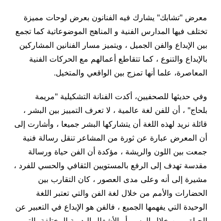
معرض "تشابك" يشارك فيه الفنانون بعرض لوحات مميزة
تختلف فيها المدارس الفنية و المناهج الموضوعاتية كما تجمع
بين الإبداع والفن الجميل ، ويتميز مسار الفنانين المشاركين
بالإبداع والتنوع ، كما تتقاطع أعمالهم مع الحركات الفنية
المعاصرة، علما أنها تمزج بين الواقعي والمتخيل
.
وفي حديثها للصحفيين، أكدت الفنانة التشكيلية "مريمة
بلحاج" ، أن للفن لغة عالمية ، لا تعرف التمييز بين البشر ،
قائلة نريد لهذه اللغة أن يتشاركها البشر جميعا ، وأشارت إلى
أن المعرض عبارة عن ثورة من المشاعر تنقل رسالة فنية
جمعت بين اللون والريشة ، مؤكدة أن الفن حياة ورسالة
مقدسة تهدف إلى الرفع بالمستويين الثقافي والحسي للفرد ،
مشيرة إلى أنه وعلى مدى العصور ، كان التقارب بين
الحضارات والأمم من خلال لغة الفن والتي تعتبر اللغة
الوحيدة التي يفهمها الجميع ، فالفن هو الإبداع في التعبير عن
الحياة ، من خلال الرسم أو الأشغال اليدوية المختلفة، التي