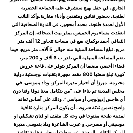
الجاري، في حفل بهيج ستشرف عليه الجماعة الحضرية
لطنجة، بحضور فنانين ومثقفين وأدباء مغاربة
.
وأكد النائب
الأول لعمدة طنجة، محمد أمحجور، في الندوة الصحافية التي
انعقدت مساء يوم الخميس، بمقر بيت الصحافة، إن المركز
الثقافي أحمد بوكماخ، يقع في مساحة تتجاوز 12 ألف متر
مربع، تبلغ المساحة المبنية منه حوالي 5 آلاف متر مربع، فيما
تضم المساحة المتبقية التي تقدر ب 6 آلاف و 200 متر،
فضاءا أخضر، مضيفا أن المركز يتوفر على قاعة عروض
كبيرة تبلغ سعتها 800 مقعد مجهزة بتقنيات لوجستية دولية
محترمة، مبرزا أن اختيار مديرة المركز، وداد بنموسى، في
مجلس المدينة تم بناءا على “من يتكامل معنا ذوقا وفنا دون
أي هاجس إديولوجي أو سياسي”، وذلك على آساس تعاقد
واضح تضمن ثلاثة شروط، أن يكون المركز منارة ثقافية
لمدينة طنجة مفتوحا في وجه كل مثقف او فنان تشكيلي او
موسيقي أو مسرحي
,
و عبرت الشاعرة وداد بنموسى مديرة
المركز الثقافي المعينة، عن سعادتها بمجاورة قامة ثقافية