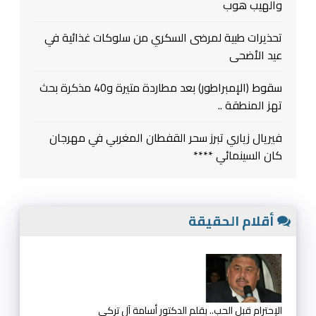
والهيب هوب
تحذيرات طبية لمرضى السكري من سلوكات غذائية في
عيد الأضحى
سقوط (الإمبراطور) بعد مطاردة متيرة و40 مذكرة بحث
تهز المنطقة ..
فيريال زياري تبرز سحر القفطان المغربي في مهرجان
كان السينمائي ****
أقلام الحقيقة
الإحترام قبل الحب.. بقلم الدكتور أسامة آل تركي