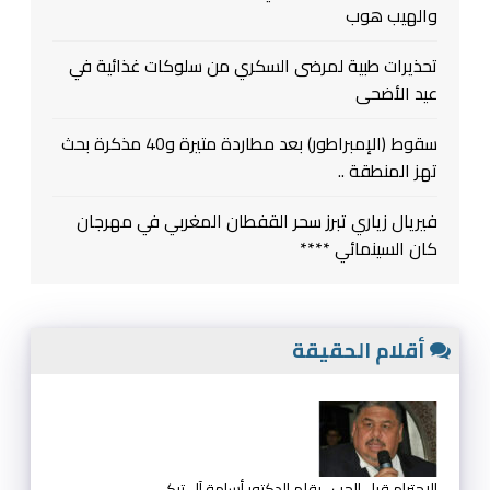
والهيب هوب
تحذيرات طبية لمرضى السكري من سلوكات غذائية في
عيد الأضحى
سقوط (الإمبراطور) بعد مطاردة متيرة و40 مذكرة بحث
تهز المنطقة ..
فيريال زياري تبرز سحر القفطان المغربي في مهرجان
كان السينمائي ****
أقلام الحقيقة
الإحترام قبل الحب.. بقلم الدكتور أسامة آل تركي