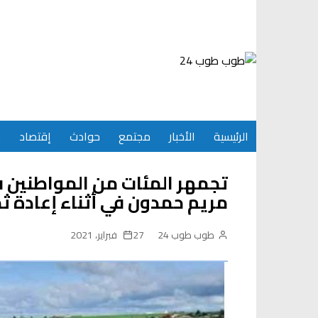
Ski
t
conten
الرئيسية
الأخبار
مجتمع
حوادث
إقتصاد
س
تجمهر المئات من المواطنين 
مريم حمدون في أثناء إعادة ث
طوب طوب 24
27 فبراير، 2021