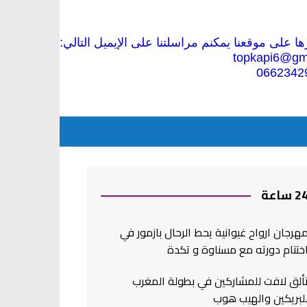
 على موقعنا يمكنم مراسلتنا على الإيميل التالي:
topkapi6@gm
0662342
2 ساعة
هرجان ارواح غيوانية يحط الرحال بازمور في
ختتام دورته مع مسناوة و تكدة
ألق لافت للمشاركين في بطولة المغرب
لبريكين والهيب هوب