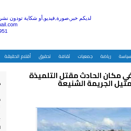
لديكم خبر,صورة,فيديو,أو شكاية تودون نشرها
ail.com
951
ياسة
رياضة
جمعيات
ثقافة
تحقيق
أقلام الحقيقة
في مكان الحادث مقتل التلميذة
متيل الجريمة الشنيعة
4
م
ا
ت
ل