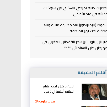
حذيرات طبية لمرضى السكري من سلوكات
ذائية في عيد الأضحى
سقوط (الإمبراطور) بعد مطاردة متيرة و40
ذكرة بحث تهز المنطقة ..
يريال زياري تبرز سحر القفطان المغربي في
هرجان كان السينمائي ****
قلام الحقيقة
الإحترام قبل الحب.. بقلم
الدكتور أسامة آل تركي
طوب طوب 24