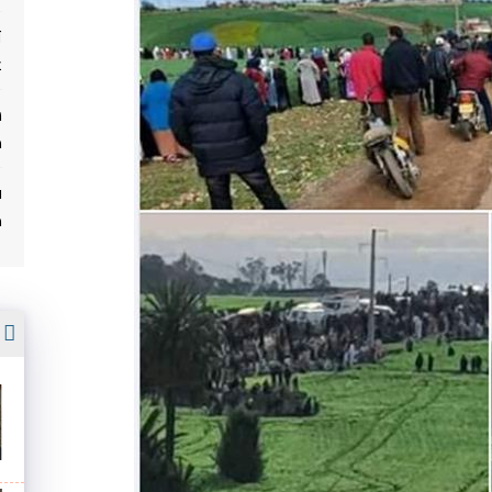
ت
غ
م
ف
م
أ