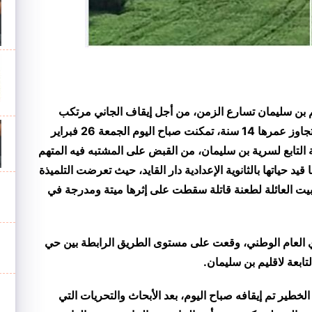
م بن سليمان تسارع الزمن، من أجل إيقاف الجاني مرتكب
الجريمة البشعة، التي راحت ضحيتها فتاة قاصر لا يتجاوز عمرها 14 سنة، تمكنت صباح اليوم الجمعة 26 فبراير
ة التابع لسرية بن سليمان، من القبض على المشتبه فيه المتهم
قيد حياتها بالثانوية الإعدادية دار القايد، حيث تعرضت التلميذة
بيت العائلة لطعنة قاتلة سقطت على إثرها ميتة ومدرجة في
أي العام الوطني، وقعت على مستوى الطريق الرابطة بين حي
تابعة لاقليم بن سليمان
.
طير تم إيقافه صباح اليوم، بعد الأبحاث والتحريات التي