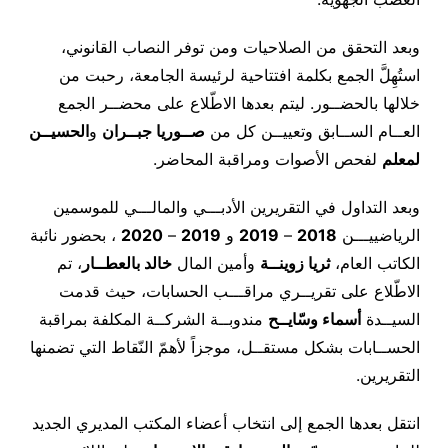
وبعد التحقق من الصلاحيات ومن توفر النصاب القانوني،
استُهِلَّ الجمع بكلمة افتتاحية لرئيسة الجامعة، رحبت من
خلالها بالحضــور. ليتم بعدها الاطّلاع على محضــر الجمع
العــام الســابق وتعييــن كل من
صــوريا جبــران
و
الحسيــن
لمعلم
لفحص الأصوات ومراقبة المحاضر.
وبعد التداول في التقريرين الأدبـــي والمالـــي للموسمين
الرياضييـــن
2018
–
2019
و
2019
–
2020
، بحضور نائبة
الكاتب العام،
ثريا زوينــة
وأمين المال
خالد بالعطــار
، تم
الاطّلاع على تقريــري مراقـــب الحسابات، حيث قدمت
السيــدة
أسماء وسّايــح
مندوبــة الشركــة المكلفة بمراقبة
الحســابات بشكل مستقــل، موجزاً لأهمّ النّقاط التي تضمنها
التقريرين.
انتقل بعدها الجمع إلى انتخاب أعضاء المكتب المديري الجديد