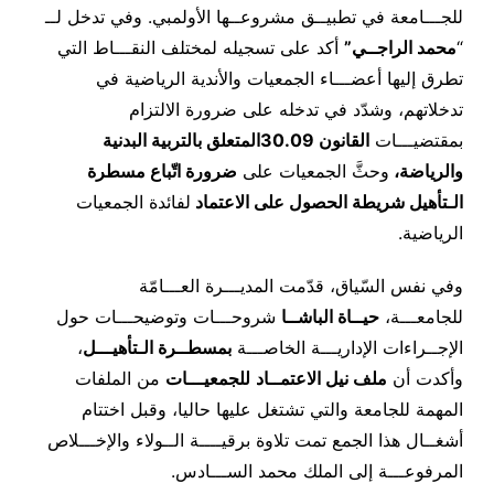
للجـــامعة في تطبيــق مشروعــها الأولمبي. وفي تدخل لــ
“
محمد الراجــي
”
أكد على تسجيله لمختلف النقـــاط التي
تطرق إليها أعضـــاء الجمعيات والأندية الرياضية في
تدخلاتهم، وشدّد في تدخله على ضرورة الالتزام
بمقتضيـــات
القانون
30.09
المتعلق بالتربية البدنية
والرياضة،
وحثَّ الجمعيات على
ضرورة اتّباع مسطرة
الـتأهيل شريطة الحصول على الاعتماد
لفائدة الجمعيات
الرياضية.
وفي نفس السّياق، قدّمت المديـــرة العـــامّة
للجامعـــة،
حيــاة الباشــا
شروحـــات وتوضيحـــات حول
الإجــراءات الإداريـــة الخاصـــة
بمسطــرة الـتأهيـــل
،
وأكدت أن
ملف نيل الاعتمــاد
للجمعيـــات
من الملفات
المهمة للجامعة والتي تشتغل عليها حاليا، وقبل اختتام
أشغــال هذا الجمع تمت تلاوة برقيــــة الــولاء والإخـــلاص
المرفوعـــة إلى الملك محمد الســـادس.