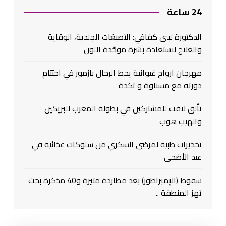
24 ساعة
الدكتورة لبنى كفافي: التصبغات الجلدية، الوقاية
والعلاج لاستعادة بشرة موحّدة اللون
مهرجان ارواح غيوانية يحط الرحال بازمور في اختتام
دورته مع مسناوة و تكدة
تألق لافت للمشاركين في بطولة المغرب للبريكين
والهيب هوب
تحذيرات طبية لمرضى السكري من سلوكات غذائية في
عيد الأضحى
سقوط (الإمبراطور) بعد مطاردة متيرة و40 مذكرة بحث
تهز المنطقة ..