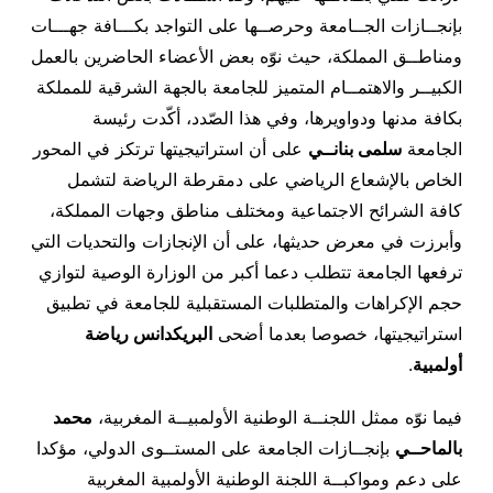
بإنجــازات الجــامعة وحرصــها على التواجد بكـــافة جهـــات
ومناطــق المملكة، حيث نوّه بعض الأعضاء الحاضرين بالعمل
الكبيــر والاهتمــام المتميز للجامعة بالجهة الشرقية للمملكة
بكافة مدنها ودواويرها، وفي هذا الصّدد، أكّدت رئيسة
الجامعة
سلمى بنانــي
على أن استراتيجيتها ترتكز في المحور
الخاص بالإشعاع الرياضي على دمقرطة الرياضة لتشمل
كافة الشرائح الاجتماعية ومختلف مناطق وجهات المملكة،
وأبرزت في معرض حديثها، على أن الإنجازات والتحديات التي
ترفعها الجامعة تتطلب دعما أكبر من الوزارة الوصية لتوازي
حجم الإكراهات والمتطلبات المستقبلية للجامعة في تطبيق
استراتيجيتها، خصوصا بعدما أضحى
البريكدانس رياضة
أولمبية
.
فيما نوّه ممثل اللجنــة الوطنية الأولمبيــة المغربية،
محمد
بالماحــي
بإنجــازات الجامعة على المستــوى الدولي، مؤكدا
على دعم ومواكبــة اللجنة الوطنية الأولمبية المغربية