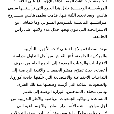
للجامعة، حيث
تمّت المصـــادقة بالإجمـــاع
على اللائحــة
المرشّحـــة الوحيـــدة خلال هذا الجمع التي ترأستـــها
سلمى
بنانــي
. وبعد تجديد الثّقة فيها، قدّمت
سلمى بنانــي
مشــروع
ميزانيتـــها الماليـــة للمــوسم المــوالي وما يتماشى مع
الاستراتيجية التي تنوي نهجها خلال مدة ولايتها على رأس
الجامعة.
وبعد المصادقة بالإجماع على لائحة الأجهزة التأديبية
والمركزية للجامعة، فُتح النّقاش من أجل التداول ودراسة
الاقتراحات والرغبات المقدمة إلى الجمع العام من طرف
أعضائه، حيث تطرّق ممثلو الجمعيات والأندية الرياضية إلى
التداعيات الاجتماعية والاقتصادية التي خلّفتها جائحة كورونا،
والصعوبات المادّية التي أزّمت وضعيتها منذ تلك الفترة،
ودعى مختلف المتدخلين، الوزارة الوصية إلى تقديم
المساعدة ومواكبة الجمعيات الرياضية والأطر التدريبية من
أجل مواجهــة هذه الأضـــرار المادية والاجتمــاعية التي
لازالت تلقي بظلالــها عليهم، وقد أشـــادت بعض التدخلات