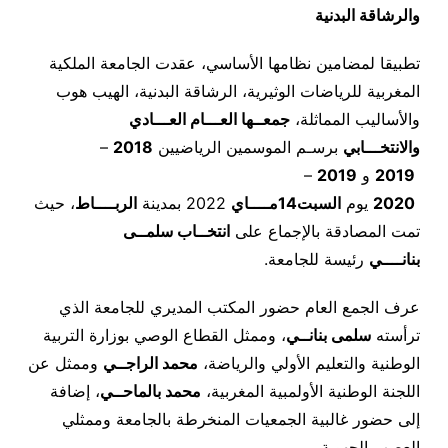
والرشاقة البدنية
تطبيقا لمضامين نظامها الأساسي، عقدت الجامعة الملكية
المغربية للرياضات الوثيرية، الرشاقة البدنية، الهيب هوب
والأساليب المماثلة،
جمعــها العـــام العـــادي
والانتخـــابي
برسـم الموسمين الرياضيين
2018
–
2019
و
2019
–
2020
يوم
السبت
14
مــــاي
2022 بمدينة
الربــــاط
، حيث
تمت المصادقة بالإجماع على
انتخــاب
سلمــى
بنانــــي
رئيسة للجامعة.
عرف الجمع العام حضور المكتب المديري للجامعة الذي
ترأسته
سلمى بنانــي
، وممثل القطاع الوصي بوزارة التربية
الوطنية والتعليم الأولي والرياضة،
محمد الراجــي
وممثل عن
اللجنة الوطنية الأولمبية المغربية،
محمد بالماحــي
، إضافة
إلى حضور غالبية الجمعيات المنخرطة بالجامعة وممثلي
العصب الجهوية.