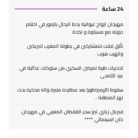
24 ساعة
مهرجان ارواح غيوانية يحط الرحال بازمور في اختتام
دورته مع مسناوة و تكدة
تألق لافت للمشاركين في بطولة المغرب للبريكين
والهيب هوب
تحذيرات طبية لمرضى السكري من سلوكات غذائية في
عيد الأضحى
سقوط (الإمبراطور) بعد مطاردة متيرة و40 مذكرة بحث
تهز المنطقة ..
فيريال زياري تبرز سحر القفطان المغربي في مهرجان
كان السينمائي ****