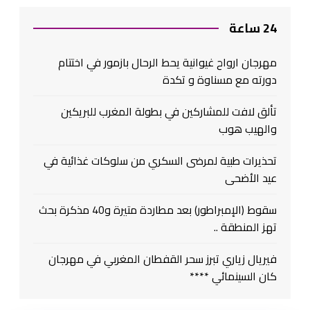
24 ساعة
مهرجان ارواح غيوانية يحط الرحال بازمور في اختتام
دورته مع مسناوة و تكدة
تألق لافت للمشاركين في بطولة المغرب للبريكين
والهيب هوب
تحذيرات طبية لمرضى السكري من سلوكات غذائية في
عيد الأضحى
سقوط (الإمبراطور) بعد مطاردة متيرة و40 مذكرة بحث
تهز المنطقة ..
فيريال زياري تبرز سحر القفطان المغربي في مهرجان
كان السينمائي ****