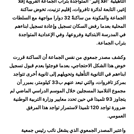
التأهيلية “أفلا إغير” المتواجدة بتراب الجماعة القروية إفلا
إغير، التابعة لدائرة تافروات، إقليم تزنيت، تخوض ساكنة
الجماعة والمكونة من ساكنةً 32 دوارا مواجهة مع السلطات
المحلية بعدما رفض السكان تسجيل وإعادة تسجيل ابناءهم
في المدرسة الابتدائية وفروعها، وفي الإعدادية المتواجدة
بتراب الجماعة
.
وكشف مصدر جمعوي من نفس الجماعة أن الساكنة قررت
خوض هذا الشكل الاحتجاجي، بعدما فوجئوا بعدم قبول تسجيل
ابناءهم في الثانوية التأهلية وتحويلهم إلى ثانوية أخرى تتواجد
بمركز تافروات، والتي تبعد عنهم ب33 كيلومتر، بمبرر أن
مجموع التلاميذ المسجلين خلال الموسم الدراسي الماضي لم
يتجاوز 93 تلميذا في حين تحدد معايير وزارة التربية الوطنية
ضرورة تواجد 120 تلميذا لاستمرار تواجد هذا المرفق
العمومي
.
واعتبر المصدر الجمعوي الذي يشغل نائب رئيس جمعية