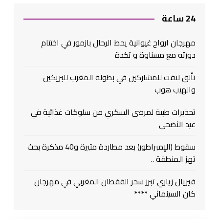
24 ساعة
مهرجان ارواح غيوانية يحط الرحال بازمور في اختتام
دورته مع مسناوة و تكدة
تألق لافت للمشاركين في بطولة المغرب للبريكين
والهيب هوب
تحذيرات طبية لمرضى السكري من سلوكات غذائية في
عيد الأضحى
سقوط (الإمبراطور) بعد مطاردة متيرة و40 مذكرة بحث
تهز المنطقة ..
فيريال زياري تبرز سحر القفطان المغربي في مهرجان
كان السينمائي ****