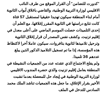
“كدورت للتضامن” أن القرار الموقع من طرف النائب
الاقليمي لوزارة التربية الوطنية، والقاضي باغلاق أبواب الثانوية
أمام ابناء المنطقة سيكون تهديدا حقيقيا لمستقبل 57 فتاة
كانت تتابع دراستها في الثانوية المقرر إغلاقها، مع العلم أن
إحدى التلميذات حصلت الموسم الماضي على أعلى معدل في
إقليم تزنيت. وكشف نفس المصدر أن قرار إغلاق الثانوية
وترحيل تلاميذها لثانوية بتافروات، سيكون عاملا آخرا لاكتظاظ
هذه المؤسسة، إذا ما تم تسجيل التلاميذ الذكور الذين يبلغ
عددهم 36 تلميذا
.
ولم يفلح الاجتماع الذي عقدته عدد من الجمعيات النشيطة في
المنطقة بعامل إقليم تزنيت والذي حضره المندوب الاقليمي
لوزارة التربية الوطنية في إيجاد حل للمعضلة بعدما تشبت
الأخير بقرار الإغلاق، ما جعل هذه الجمعيات تناشد الملك محمد
السادس للتدخل في الملف