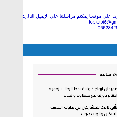
 على موقعنا يمكنم مراسلتنا على الإيميل التالي:
topkapi6@gm
0662342
2 ساعة
هرجان ارواح غيوانية يحط الرحال بازمور في
ختتام دورته مع مسناوة و تكدة
ألق لافت للمشاركين في بطولة المغرب
لبريكين والهيب هوب