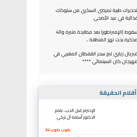
حذيرات طبية لمرضى السكري من سلوكات
ذائية في عيد الأضحى
سقوط (الإمبراطور) بعد مطاردة متيرة و40
ذكرة بحث تهز المنطقة ..
يريال زياري تبرز سحر القفطان المغربي في
هرجان كان السينمائي ****
قلام الحقيقة
الإحترام قبل الحب.. بقلم
الدكتور أسامة آل تركي
طوب طوب 24