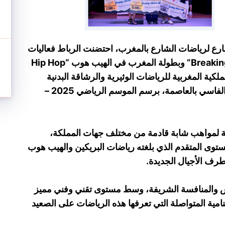
رع لرياضات الشارع بالمغرب، احتضنت الرباط فعاليات
بطولة المغرب للبريكين “Breaking Morocco 2026” وبطولة المغرب في الهيب هوب “Hip Hop
جامعة الملكية المغربية للرياضات الوثيرية والرشاقة البدنية
والهيب هوب والأساليب المماثلة، بقاعة علال الفاسي بالعاصمة، برسم الموسم الرياضي 2025 –
 لمواهب شابة قادمة من مختلف جهات المملكة،
ى المتقدم الذي بلغته رياضات البريكين والهيب هوب
 طرف الأجيال الجديدة.
 والمنافسة الشريفة، وسط مستوى تقني وفني مميز
نامية المتواصلة التي تعرفها هذه الرياضات على الصعيد