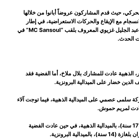
الحركي، حيث قدم المشاركون عروضاً أبانوا من خلالها
نسجام مع الإيقاع والحركات الاستعراضية، في إطار
تنافسي احترافي. كما ساهم منشط التظاهرة عبد الجليل غزيوي المعروف بلقب “MC Sansoul” في
ت الحدث.
الذهبية عادت للمشارك بلال ملاخ، أما الفضية فقد
دين خضار على الميدالية البرونزية.
 سلمى عصمي على الميدالية الذهبية، فيما توجت آلاء
 عادت لمريم حموش.
وفي فئة الصغار، توج المشارك بلال فراوس (17 سنة)، بالميدالية الذهبية، في حين عادت الفضية