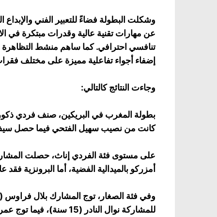
وشكلت البطولة فضاءً للتعبير الفني والإبداع 
عن مهارات تقنية عالية وقدرات مبتكرة في الا
إضفاء أجواء تفاعلية مميزة على مختلف فقرا
وجاءت النتائج كالتالي:
بطولة المغرب في البريكين، صنف فردي ذكور، 
كانت من نصيب سهيل الفتحي فيما حصل سيف ال
على مستوى فئة الفردي إناث، حصلت المشاركة
أمزركو بالميدالية الفضية، أما البرونزية فقد
للمشاركة نوال النادر (15 سنة)، فيما توج عمران بلغازة (14 سنة)، بالميدالية البرونزية.