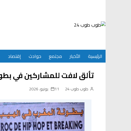
Ski
t
conten
الرئيسية
الأخبار
مجتمع
حوادث
إقتصاد
س
تألق لافت للمشاركين في بطو
طوب طوب 24
11 يونيو، 2026