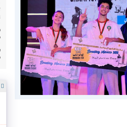
ت
غ
م
ف
م
أ