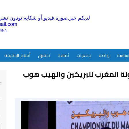
لديكم خبر,صورة,فيديو,أو شكاية تودون نشرها
ail.com
951
ياسة
رياضة
جمعيات
ثقافة
تحقيق
أقلام الحقيقة
لة المغرب للبريكين والهيب هوب
4
م
ا
ت
ل