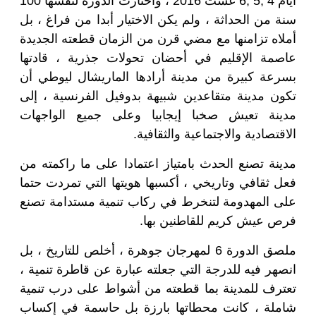
أيام 4 ,5 ,6 غشت 2016 ، واختارت الدورة لنفسها 100
سنة من الحداثة ، ولم يكن الاختيار أبدا من فراغ ، بل
أملاه تزامنها مع مضي قرن من الزمان قطعته الجديدة
عاصمة الإقليم في أحضان تحولات جذرية ، قادتها
بسرعة كبيرة من مدينة أرادها الماريشال ليوطي أن
تكون مدينة متقاعدين شبيهة بدوفيل الفرنسية ، إلى
مدينة تعيش صخبا إيجابيا وعلى جميع الواجهات
الاقتصادية والاجتماعية والثقافية
.
مدينة تصنع الحدث بامتياز اعتمادا على ما راكمته من
فعل ثقافي وتاريخي ، أكسبها هويتها التي تمردت حتما
على المهدومة لتنخرط في ركاب تنمية مستدامة تصنع
فرص عيش كريم للقاطنين بها
.
ملصق الدورة 6 لمهرجان جوهرة ، أخلص للتاريخ ، بل
انصهر فيه للدرجة التي جعلته عبارة عن قاطرة تنمية ،
تعترف للمدينة بما قطعته من أشواط على درب تنمية
شاملة ، كانت محطاتها بارزة بل حاسمة في إكساب