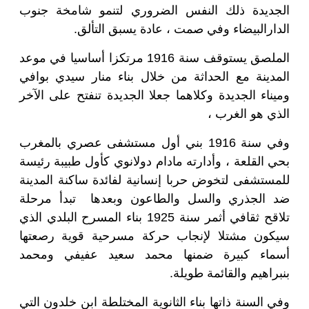
الجديدة ذلك النفس الضروري لتنمو شامخة جنوب
الدارالبيضاء وفي صمت ، عادة يسبق التألق
.
الملصق يستوقف سنة 1916 مرتكزا أساسيا في موعد
المدينة مع الحداثة من خلال بناء منار سيدي بوافي
وميناء الجديدة وكلاهما جعلا الجديدة تنفتح على الآخر
الذي هو الغرب ،
وفي سنة 1916 بني أول مستشفى عصري بالمغرب
بحي القلعة ، وأدارته مادام دولانوي كأول طبيبة رئيسة
للمستشفى لتخوض حربا إنسانية لفائدة ساكنة المدينة
ضد الجذري والسل والطاعون وبعدها تبدأ مرحلة
تلاقح ثقافي أثمر سنة 1925 بناء المسرح البلدي الذي
سيكون مشتلا لإنجاب حركة مسرحية قوية رصعتها
أسماء كبيرة ضمنها محمد سعيد عفيفي ومحمد
بنبراهيم والقائمة طويلة
.
وفي السنة ذاتها بناء الثانوية المختلطة ابن خلدون التي