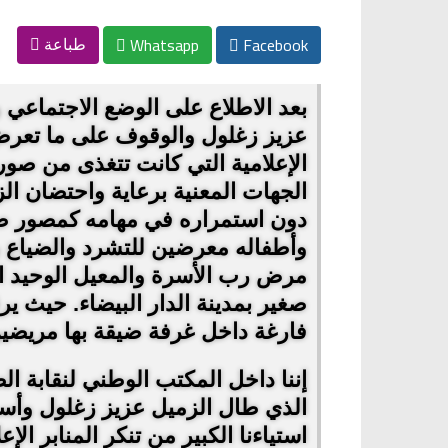
Whatsapp
Facebook
طباعة
بعد الاطلاع على الوضع الاجتماعي
عزيز زغلول والوقوف على ما تعرض
الإعلامية التي كانت تتغذى من صو
الجهات المعنية برعاية واحتضان ا
دون استمراره في مهامه كمصور صح
وأطفاله معرضين للتشرد والضياع ب
مرض رب الأسرة والمعيل الوحيد
صغير بمدينة الدار البيضاء. حيث ي
فارغة داخل غرفة ضيقة بها مريض
إننا داخل المكتب الوطني لنقابة ال
الذي طال الزميل عزيز زغلول وأسرت
استياءنا الكبير من تنكر المنابر ال