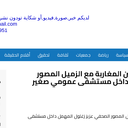
لديكم خبر,صورة,فيديو,أو شكاية تودون نشرها
ail.com
951
ياسة
رياضة
جمعيات
ثقافة
تحقيق
أقلام الحقيقة
 المغاربة مع الزميل المصور
ل داخل مستشفى عمومي صغير
4
م
ا
ت
ل