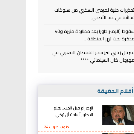
حذيرات طبية لمرضى السكري من سلوكات
ذائية في عيد الأضحى
سقوط (الإمبراطور) بعد مطاردة متيرة و40
ذكرة بحث تهز المنطقة ..
يريال زياري تبرز سحر القفطان المغربي في
هرجان كان السينمائي ****
قلام الحقيقة
الإحترام قبل الحب.. بقلم
الدكتور أسامة آل تركي
طوب طوب 24