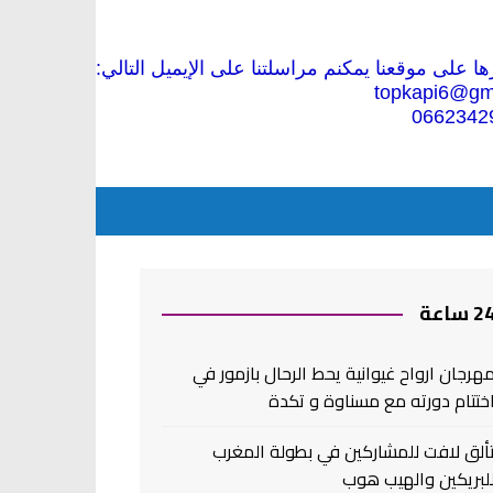
 على موقعنا يمكنم مراسلتنا على الإيميل التالي:
topkapi6@gm
0662342
2 ساعة
هرجان ارواح غيوانية يحط الرحال بازمور في
ختتام دورته مع مسناوة و تكدة
ألق لافت للمشاركين في بطولة المغرب
لبريكين والهيب هوب