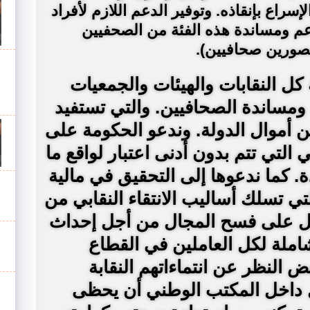
إسراع بإنقاذه. وتوفير الدعم اللازم لأفراد
عم ومساندة هذه الفئة من الصحفيين
مصورين صحافيين).
كل النقابات والهيئات والجمعيات
ومساندة الصحافيين. والتي تستفيد
ن أموال الدولة. وندعو الحكومة على
لتي تتم بدون أدنى اعتبار لواقع ما
. كما ندعوها إلى التحقيق في مالية
ي تسلك أساليب الانتقاء النقابي من
مل على فسح المجال من أجل إحداث
املة لكل العاملين في القطاع
 النظر عن انتماءاتهم النقابة
مل داخل المكتب الوطني أن يحظى