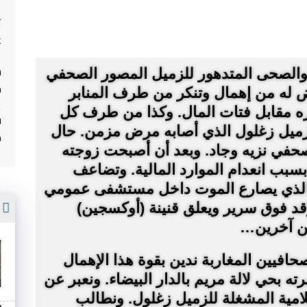
ت
غ
 والصحى المتدهور للزميل المصور الصحفي
م
 له من إهمال وتنكر من طرف المنابر
ره مقابل فتات المال. وكذا من طرف كل
ف
لزميل زغلول الذي أصابه مرض مزمن. حال
م
في نزيه وجاد. وبعد أن أصبحت زوجته
سبب انعدام الموارد المالية. وتضاعف
 الذي يصارع الموت داخل مستشفى عمومي
أ
رقد فوق سرير ويعلق قنينة (أوكسجين)
ين آخرين…
صحافيين المغاربة ندين بقوة هذا الإهمال
ه بحي لالة مريم بالدار البيضاء. ونعبر عن
إعلامية المشغلة للزميل زغلول. ونطالب