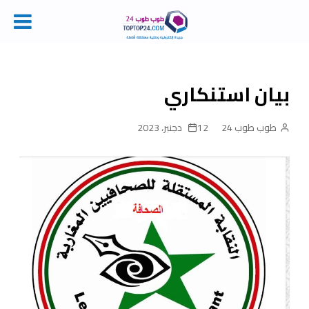
Ski
t
conten
بيان استنكاري
طوب طوب 24
12 دجنبر، 2023