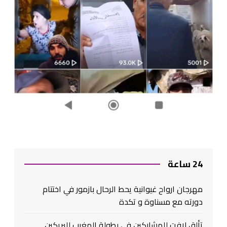
24 ساعة
مهرجان ارواح غيوانية يحط الرحال بازمور في اختتام
دورته مع مسناوة و تكدة
تألق لافت للمشاركين في بطولة المغرب للبريكين