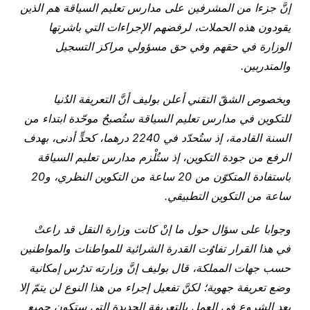
إنَّ جزءا من المشرفين على مدارس تعليم السياقة هم الذين
يقودون هذه الحملات، لرفضهم الإجراءات التي باشرتها
الوزارة في حقهم وفي حق مسؤولي مراكز التسجيل
والمتدربين.
وبخصوص الشقّ التقني أعلن بوليف أنَّ التعريفة الدُنيا
للتكوين في مدارس تعليم السياقة ستُصبحُ موحّدة ابتداء من
السنة القادمة، إذ ستُحدّد في 2240 درهما، كحدٍّ أدنى، بهدف
الرفع من جودة التكوين، إذ ستُلْزم مدارس تعليم السياقة
باستفادة المتكوّن من 20 ساعة من التكوين النظري، و20
ساعة من التكوين التطبيقي.
وجوابا على سؤال حول ما إنْ كانت وزارة النقل قد راعتْ
في هذا القرار تفاوُت القدرة الشرائية للمواطنات والمواطنين
حسب جهات المملكة، قال بوليف إنَّ وزارته تدرُس إمكانية
وضع تعريفة جهوية؛ لكنَّ تفعيل إجراء من هذا النوع لن يتمّ إلا
بعد الشروع في العمل بالتعريفة الجديدة التي ستكون جميع