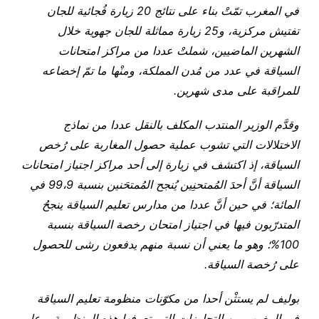
في المغرب تمّتْ بناء على نتائج 20 زيارة فُجائية للجان
تفتيش مركزية، و25 زيارة مماثلة للجان جهوية خلال
الشهرين الماضيين، شملتْ عددا من مراكز امتحانات
السياقة في عدد من مُدن المملكة، ومنْها ما تمّ إخضاعه
للمراقبة على مدى شهرين.
وقدَّم الوزير المنتدب المكلف بالنقل عددا من نماذج
الاختلالات التي تشوب عملية حصول المغاربة على رُخص
السياقة، إذ اكتشف في زيارة إلى أحد مراكز اجتياز امتحانات
السياقة أنَّ أحدَ المُمتحنِين يُنجح المُمتحَنين بنسبة 99،9 في
المائة؛ في حين أنَّ عددا من مدارس تعليم السياقة ينجحُ
المتدرّبون فيها في اجتياز امتحان رخصة السياقة بنسبة
100%؛ وهو ما يعني أن نسبة منهم يدفعون رشى للحصول
على رُخصة السياقة.
بوليف لم يستثْن أحدا من مكوّنات منظومة تعليم السياقة
في المغرب من التجاوزات التي تعرفها هذه المنظومة، وعلى