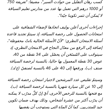
كسب رهان التقليل من حوادث السير"، مضيفا: "تعريفة 750
أو 1000 درهم التي تعمل بها عدد من مدارس تعليم السياقة
لا يُمكن أن تثمر تكوينا جيّدا".
إجراءات أخرى أعلن بوليف اتخاذها لإضفاء الشفافية على
امتحانات الحصول على رخصة السياقة، إذ سيتمّ تجديد قاعدة
أسئلة الامتحان النظري؛ "لأنّ الأسئلة الحالية باتتْ محفوظة"،
إضافة إلى الرفع من معدّل النجاح في الامتحان النظري، إذ
سيتوجّب على المُمتَحَن أن يحصُل على 34 نقطة من 40،
عوض 30 نقطة المعمول بها حاليا، بالنسبة لرخصة السياقة
صنف (ب)، ورفعها إلى 40 على 46 بالنسبة لصنفيْ (ج/د).
وسيتمّ تقليص عدد المرشحين لاجتياز امتحان رخصة السياقة
إلى 10 عن كل سيارة شهريا بالنسبة لرخصة السياقة (ب)،
مع فتحها بالنسبة للرخص الأخرى، أيْ إنّ كلَّ مدرّب لا يمكنه
أن يدرّب أكثر من عشرة أشخاص، وذلك بهدف ضمان تكوين
جيد للمتدربين. كما أنّ المدّة التي يستوجب أن يقضيها