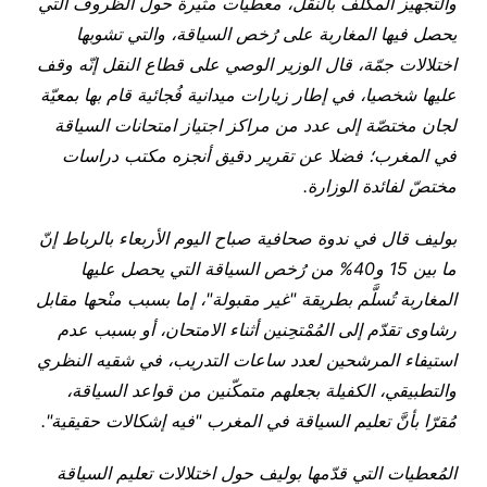
والتجهيز المكلف بالنقل، معطيات مثيرة حول الظروف التي
يحصل فيها المغاربة على رُخص السياقة، والتي تشوبها
اختلالات جمّة، قال الوزير الوصي على قطاع النقل إنّه وقف
عليها شخصيا، في إطار زيارات ميدانية فُجائية قام بها بمعيّة
لجان مختصّة إلى عدد من مراكز اجتياز امتحانات السياقة
في المغرب؛ فضلا عن تقرير دقيق أنجزه مكتب دراسات
مختصّ لفائدة الوزارة.
بوليف قال في ندوة صحافية صباح اليوم الأربعاء بالرباط إنّ
ما بين 15 و40% من رُخص السياقة التي يحصل عليها
المغاربة تُسلَّم بطريقة "غير مقبولة"، إما بسبب منْحها مقابل
رشاوى تقدّم إلى المُمْتحِنين أثناء الامتحان، أو بسبب عدم
استيفاء المرشحين لعدد ساعات التدريب، في شقيه النظري
والتطبيقي، الكفيلة بجعلهم متمكّنين من قواعد السياقة،
مُقرّا بأنَّ تعليم السياقة في المغرب "فيه إشكالات حقيقية".
المُعطيات التي قدّمها بوليف حول اختلالات تعليم السياقة