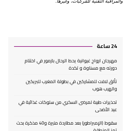
والمراقبة التقنية للمَركبات، وغيرها.
24 ساعة
مهرجان ارواح غيوانية يحط الرحال بازمور في اختتام
دورته مع مسناوة و تكدة
تألق لافت للمشاركين في بطولة المغرب للبريكين
والهيب هوب
تحذيرات طبية لمرضى السكري من سلوكات غذائية في
عيد الأضحى
سقوط (الإمبراطور) بعد مطاردة متيرة و40 مذكرة بحث
تهز المنطقة ..