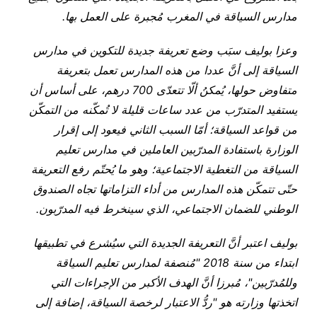
مدارس السياقة في المغرب مُجبرة على العمل بها.
وعزا بوليف سبَب وضع تعريفة جديدة للتكوين في مدارس
السياقة إلى أنَّ عددا من هذه المدارس تعمل بتعريفة
متفاوض حولها، يُمكنُ ألّا تتعدّى 700 درهم، على أساس أن
يستفيد المتدرّب من عدد ساعات قليلة لا تُمكّنه من التمكّن
من قواعد السياقة؛ أمّا السبب الثاني فيعود إلى إقرار
الوزارة باستفادة المدرّبين العاملين في مدارس تعليم
السياقة من التغطية الاجتماعية؛ وهو ما يُحتّم رفع التعريفة
حتّى تتمكّن هذه المدارس من أداء التزاماتها تجاه الصندوق
الوطني للضمان الاجتماعي، الذي سينخرط فيه المدرّبون.
بوليف اعتبر أنَّ التعريفة الجديدة التي سيُشرع في تطبيقها
ابتداء من سنة 2018 "مُنصفة لمدارس تعليم السياقة
وللمُدرّبين"، مُبرزا أنَّ الهدف الأكبر من الإجراءات التي
اتخذتها وزارته هو "ردُّ الاعتبار لرخصة السياقة، إضافة إلى