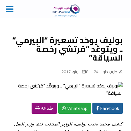
Ski
t
conten
بوليف يوحّد تسعيرة “البيرمي”
.. ويتوعَّد “مُرتشي رخصة
السياقة”
طوب طوب 24
8 نونبر، 2017
Whatsapp
Facebook
طباعة
كشف محمد نجيب بوليف، الوزير المنتدب لدى وزير النقل