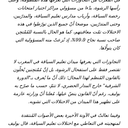
رأسها الرشوة، بدْءا من مسؤولي مراكز اجتياز امتحانات
رخصة السياقة، وأرباب مدارس تعليم السياقة، والمدرّبين،
وحتى المتدرّبين، موضحا أنّ جميع الذين تورّطوا في هذه
الاختلالات تمّت معاقبتهم، كما هو الحال بالنسبة للمُمْتحِن
صاحب نسبة نجاح 99،9%، إذ نُزعتْ منه المسؤولية التي
كان يتولّاها.
التجاوزات التي يعرفها ميدان تعليم السياقة في المغرب لا
تقتصر فقط على استفحال الرشوة، بل إنَّ مُمْتحِنين يُخلّون
بالقانون المُنظم لهذا المجال؛ ذلك أنَّ ما يُعرف بـ"الدورة
الشرفية" خارج المدار الحضري، لا تتمّ، حسب ما صرّح به
بوليف، رغم أنّ القانون ينصّ عيلها، مُعلنا أنّ وزارته عازمة
على تطهير هذا الميدان من الاختلالات التي تشوبه.
وفيما تعالتْ في الآونة الأخيرة بعض الأصوات المُنتقدة
لمنهجيته في التعاطي مع اختلالات تعليم السياقة، قال بوليف