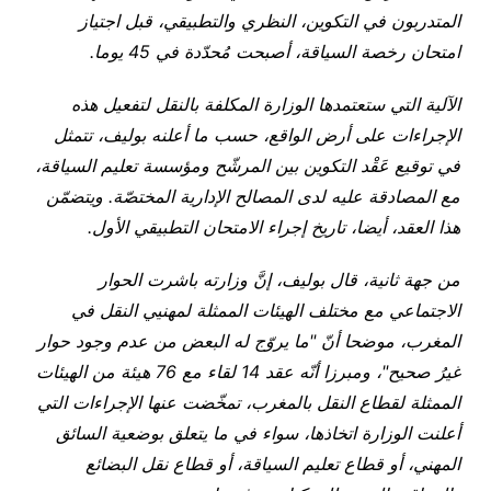
المتدربون في التكوين، النظري والتطبيقي، قبل اجتياز
امتحان رخصة السياقة، أصبحت مُحدّدة في 45 يوما.
الآلية التي ستعتمدها الوزارة المكلفة بالنقل لتفعيل هذه
الإجراءات على أرض الواقع، حسب ما أعلنه بوليف، تتمثل
في توقيع عَقْد التكوين بين المرشّح ومؤسسة تعليم السياقة،
مع المصادقة عليه لدى المصالح الإدارية المختصّة. ويتضمّن
هذا العقد، أيضا، تاريخ إجراء الامتحان التطبيقي الأول.
من جهة ثانية، قال بوليف، إنَّ وزارته باشرت الحوار
الاجتماعي مع مختلف الهيئات الممثلة لمهنيي النقل في
المغرب، موضحا أنّ "ما يروّج له البعض من عدم وجود حوار
غيرُ صحيح"، ومبرزا أنّه عقد 14 لقاء مع 76 هيئة من الهيئات
الممثلة لقطاع النقل بالمغرب، تمخّضت عنها الإجراءات التي
أعلنت الوزارة اتخاذها، سواء في ما يتعلق بوضعية السائق
المهني، أو قطاع تعليم السياقة، أو قطاع نقل البضائع