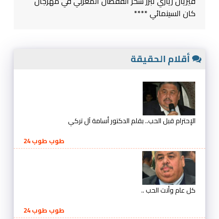
فيريال زياري تبرز سحر القفطان المغربي في مهرجان
كان السينمائي ****
أقلام الحقيقة
الإحترام قبل الحب.. بقلم الدكتور أسامة آل تركي
طوب طوب 24
كل عام وأنت الحب ..
طوب طوب 24