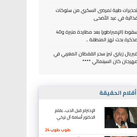
حذيرات طبية لمرضى السكري من سلوكات
ذائية في عيد الأضحى
سقوط (الإمبراطور) بعد مطاردة متيرة و40
ذكرة بحث تهز المنطقة ..
يريال زياري تبرز سحر القفطان المغربي في
هرجان كان السينمائي ****
قلام الحقيقة
الإحترام قبل الحب.. بقلم
الدكتور أسامة آل تركي
طوب طوب 24