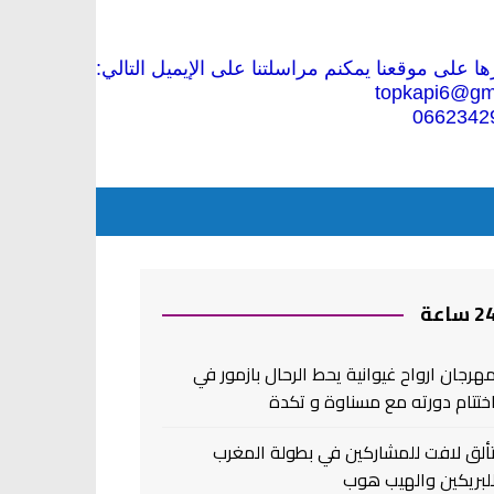
 على موقعنا يمكنم مراسلتنا على الإيميل التالي:
topkapi6@gm
0662342
2 ساعة
هرجان ارواح غيوانية يحط الرحال بازمور في
ختتام دورته مع مسناوة و تكدة
ألق لافت للمشاركين في بطولة المغرب
لبريكين والهيب هوب