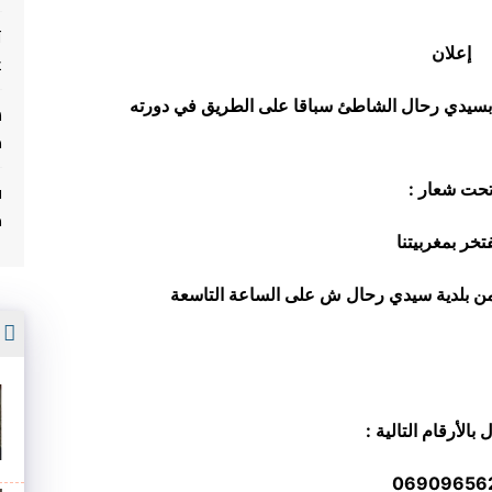
ت
إعلان
غ
ية بسيدي رحال الشاطئ سباقا على الطريق في دورته
م
ف
حت شعار :
م
تخر بمغربيتنا
نونبر 2016 بالقرب من بلدية سيدي رحال ش على الساعة التاسعة
أ
احا
تصال بالأرقام التالية :
06909656