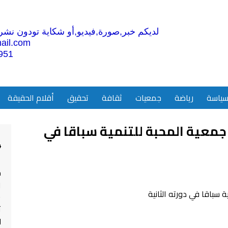
لديكم خبر,صورة,فيديو,أو شكاية تودون نشرها
ail.com
951
ياسة
رياضة
جمعيات
ثقافة
تحقيق
أقلام الحقيقة
جمعية المحبة للتنمية سباقا في
4
م
ا
ت
ل