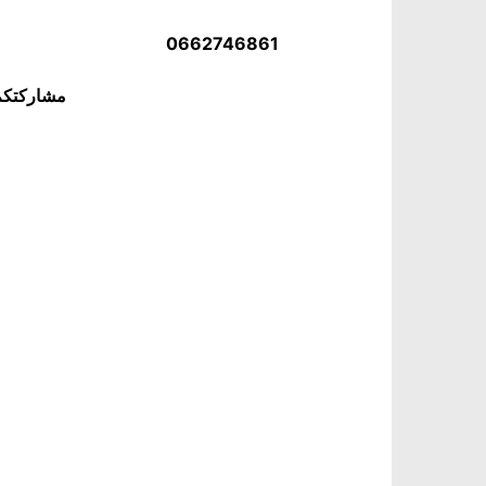
0662746861
مشاركتكم 