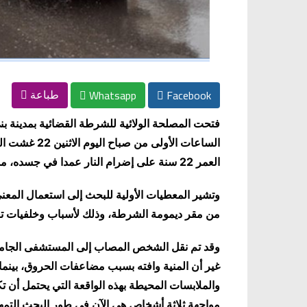
Whatsapp
Facebook
طباعة
فتحت المصلحة الولائية للشرطة القضائية بمدينة بن
الساعات الأو
العمر 22 سنة على إضرام النار عمدا في جسده، مما تسبب في وفاته
وتشير المعطيات الأولية للبحث إلى استعمال المعن
من مقر ديمومة الشرطة، وذلك لأسباب وخلفيات تعك
وقد تم نقل الشخص المصاب إلى المستشفى الجامعي ا
غير أن المنية وافته بسبب مضاعفات الحروق، بينما
والملابسات المحيطة بهذه الواقعة التي يحتمل أن ت
مواجهة ثلاثة أشخاص هي الآن في طور البحث التمه