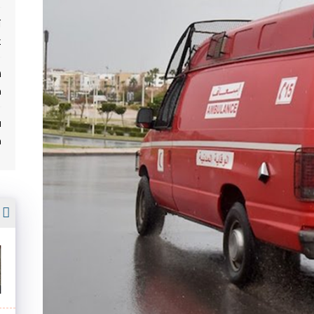
ت
غ
م
ف
م
أ