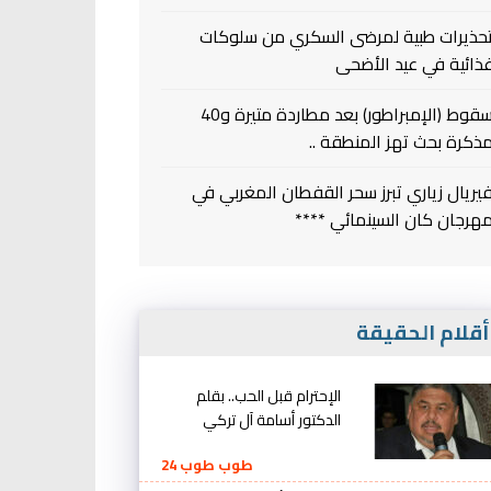
حذيرات طبية لمرضى السكري من سلوكات
ذائية في عيد الأضحى
سقوط (الإمبراطور) بعد مطاردة متيرة و40
ذكرة بحث تهز المنطقة ..
يريال زياري تبرز سحر القفطان المغربي في
هرجان كان السينمائي ****
قلام الحقيقة
الإحترام قبل الحب.. بقلم
الدكتور أسامة آل تركي
طوب طوب 24