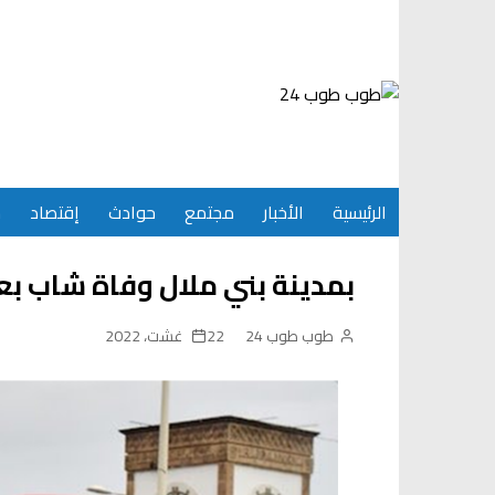
Ski
t
conten
الرئيسية
الأخبار
مجتمع
حوادث
إقتصاد
س
بمدينة بني ملال وفاة شاب بع
طوب طوب 24
22 غشت، 2022