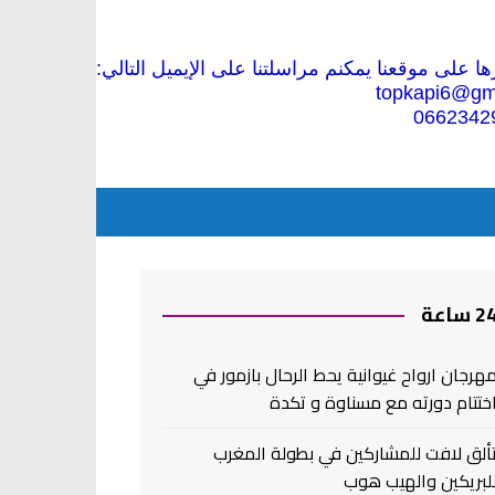
 على موقعنا يمكنم مراسلتنا على الإيميل التالي:
topkapi6@gm
0662342
2 ساعة
هرجان ارواح غيوانية يحط الرحال بازمور في
ختتام دورته مع مسناوة و تكدة
ألق لافت للمشاركين في بطولة المغرب
لبريكين والهيب هوب