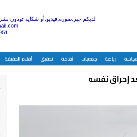
لديكم خبر,صورة,فيديو,أو شكاية تودون نشرها
ail.com
951
ياسة
رياضة
جمعيات
ثقافة
تحقيق
أقلام الحقيقة
د إحراق نفسه
4
م
ا
ت
ل