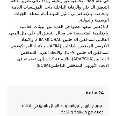
في عام 1985 كجمعية غير ربحية، ويهدف إلى تطوير ثقافة
التدقيق الداخلي والرقابة الداخلية داخل المؤسسات العامة
والخاصة، بالإضافة إلى تمثيل المهنة أمام مختلف الجهات
الرسمية والدولية.
كما يُعتبر المعهد عضوًا في العديد من الهيئات العالمية
والإقليمية المتخصصة في مجال التدقيق الداخلي مثل المعهد
العالمي للمدققين الداخليين(IIA GLOBAL )، والاتحاد
الأفريقي للمدققين الداخليين(AFIIA)، والاتحاد الفرانكوفوني
للمدققين الداخليين(UFAI)، والاتحاد العربي للمدققين
الداخليين(ARABCIIA)، بالإضافة كذلك إلى عضويته في
الاتحاد الأوروبي للمدققين الداخليين(ECIIA).
24 ساعة
مهرجان ارواح غيوانية يحط الرحال بازمور في اختتام
دورته مع مسناوة و تكدة