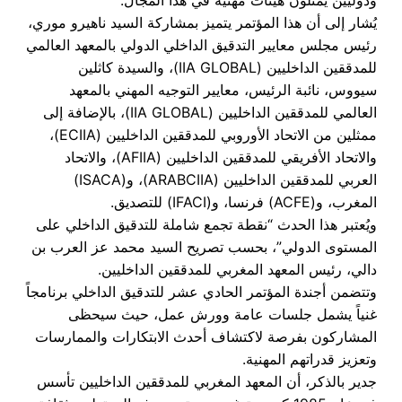
ودوليين يمثلون هيئات مهنية في هذا المجال.
يُشار إلى أن هذا المؤتمر يتميز بمشاركة السيد ناهيرو موري،
رئيس مجلس معايير التدقيق الداخلي الدولي بالمعهد العالمي
للمدققين الداخليين (IIA GLOBAL)، والسيدة كاثلين
سيووس، نائبة الرئيس، معايير التوجيه المهني بالمعهد
العالمي للمدققين الداخليين (IIA GLOBAL)، بالإضافة إلى
ممثلين من الاتحاد الأوروبي للمدققين الداخليين (ECIIA)،
والاتحاد الأفريقي للمدققين الداخليين (AFIIA)، والاتحاد
العربي للمدققين الداخليين (ARABCIIA)، و(ISACA)
المغرب، و(ACFE) فرنسا، و(IFACI) للتصديق.
ويُعتبر هذا الحدث “نقطة تجمع شاملة للتدقيق الداخلي على
المستوى الدولي”، بحسب تصريح السيد محمد عز العرب بن
دالي، رئيس المعهد المغربي للمدققين الداخليين.
وتتضمن أجندة المؤتمر الحادي عشر للتدقيق الداخلي برنامجاً
غنياً يشمل جلسات عامة وورش عمل، حيث سيحظى
المشاركون بفرصة لاكتشاف أحدث الابتكارات والممارسات
وتعزيز قدراتهم المهنية.
جدير بالذكر، أن المعهد المغربي للمدققين الداخليين تأسس