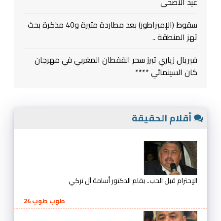
عيد الأضحى
سقوط (الإمبراطور) بعد مطاردة متيرة و40 مذكرة بحث
تهز المنطقة ..
فيريال زياري تبرز سحر القفطان المغربي في مهرجان
كان السينمائي ****
أقلام الحقيقة
الإحترام قبل الحب.. بقلم الدكتور أسامة آل تركي
طوب طوب 24