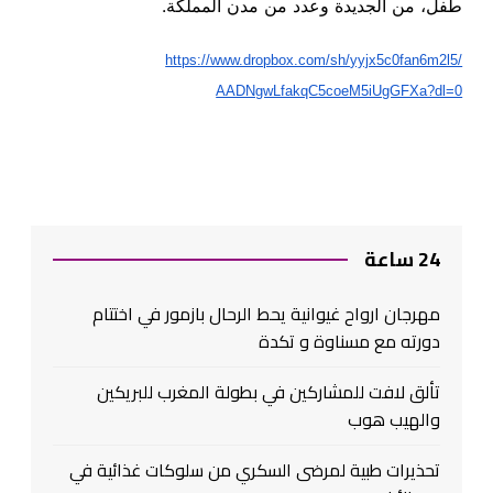
طفل، من الجديدة وعدد من مدن المملكة.
https://www.dropbox.com/sh/
yyjx5c0fan6m2l5/
AADNgwLfakqC5coeM5iUgGFXa?dl=0
24 ساعة
مهرجان ارواح غيوانية يحط الرحال بازمور في اختتام
دورته مع مسناوة و تكدة
تألق لافت للمشاركين في بطولة المغرب للبريكين
والهيب هوب
تحذيرات طبية لمرضى السكري من سلوكات غذائية في