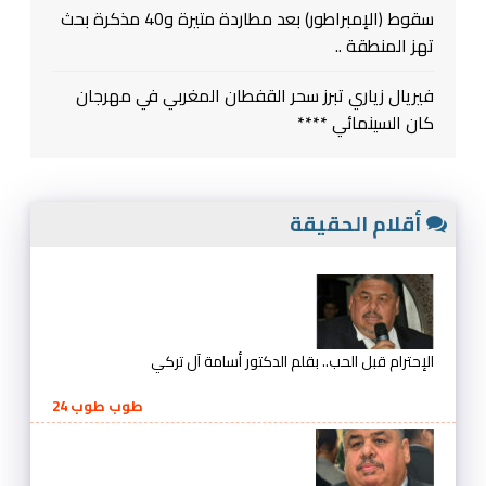
سقوط (الإمبراطور) بعد مطاردة متيرة و40 مذكرة بحث
تهز المنطقة ..
فيريال زياري تبرز سحر القفطان المغربي في مهرجان
كان السينمائي ****
أقلام الحقيقة
الإحترام قبل الحب.. بقلم الدكتور أسامة آل تركي
طوب طوب 24