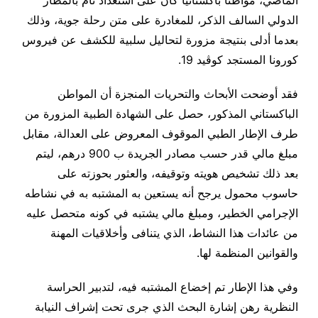
الماضي، مواطنا باكستانيا كان على استعداد تام بالمطار
الدولي السالف الذكر، للمغادرة على متن رحلة جوية، وذلك
بعدما أدلى بنتيجة مزورة لتحاليل سلبية للكشف عن فيروس
كورونا المستجد كوڤيد 19.
فقد أوضحت الأبحاث والتحريات المنجزة أن المواطن
الباكستاني المذكور، حصل على الشهادة الطبية المزورة من
طرف الإطار الطبي الموقوف المعروض على العدالة، مقابل
مبلغ مالي قدر حسب مصادر الجريدة ب 900 درهم، ليتم
بعد ذلك تشخيص هويته وتوقيفه، والعثور بحوزته على
حاسوب محمول يرجح أنه يستعين به المشتبه به في نشاطه
الإجرامي الخطير، ومبلغ مالي يشتبه في كونه متحصل عليه
من عائدات هذا النشاط، الذي يتنافى وأخلاقيات المهنة
والقوانين المنظمة لها.
وفي هذا الإطار تم إخضاع المشتبه فيه، لتدبير الحراسة
النظرية رهن إشارة البحث الذي جرى تحت إشراف النيابة