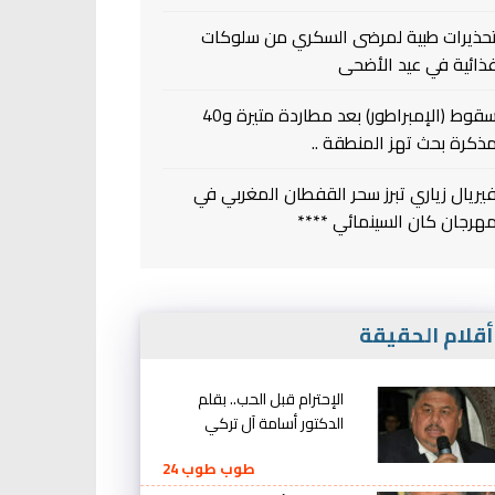
حذيرات طبية لمرضى السكري من سلوكات
ذائية في عيد الأضحى
سقوط (الإمبراطور) بعد مطاردة متيرة و40
ذكرة بحث تهز المنطقة ..
يريال زياري تبرز سحر القفطان المغربي في
هرجان كان السينمائي ****
قلام الحقيقة
الإحترام قبل الحب.. بقلم
الدكتور أسامة آل تركي
طوب طوب 24