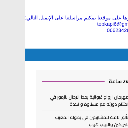
 على موقعنا يمكنم مراسلتنا على الإيميل التالي:
topkapi6@gm
0662342
2 ساعة
هرجان ارواح غيوانية يحط الرحال بازمور في
ختتام دورته مع مسناوة و تكدة
ألق لافت للمشاركين في بطولة المغرب
لبريكين والهيب هوب