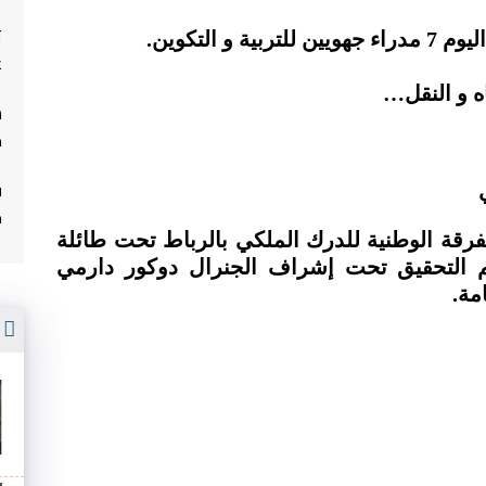
ت
 التكوين.
غ
م
ف
م
فرقة الوطنية للدرك الملكي بالرباط تحت طائلة
م التحقيق تحت إشراف الجنرال دوكور دارمي
مة.
أ