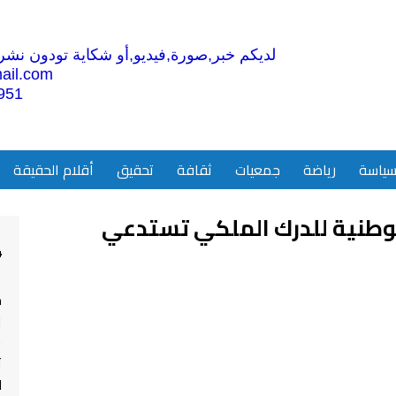
لديكم خبر,صورة,فيديو,أو شكاية تودون نشرها
ail.com
951
ياسة
رياضة
جمعيات
ثقافة
تحقيق
أقلام الحقيقة
لوطنية للدرك الملكي تستدعي
4
م
ا
ت
ل