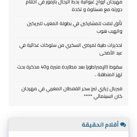
مهرجان ارواح غيوانية يحط الرحال بازمور في اختتام
دورته مع مسناوة و تكدة
تألق لافت للمشاركين في بطولة المغرب للبريكين
والهيب هوب
تحذيرات طبية لمرضى السكري من سلوكات غذائية في
عيد الأضحى
سقوط (الإمبراطور) بعد مطاردة متيرة و40 مذكرة بحث
تهز المنطقة ..
فيريال زياري تبرز سحر القفطان المغربي في مهرجان
كان السينمائي ****
أقلام الحقيقة