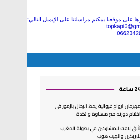
 على موقعنا يمكنم مراسلتنا على الإيميل التالي:
topkapi6@gm
0662342
2 ساعة
هرجان ارواح غيوانية يحط الرحال بازمور في
ختتام دورته مع مسناوة و تكدة
ألق لافت للمشاركين في بطولة المغرب
لبريكين والهيب هوب