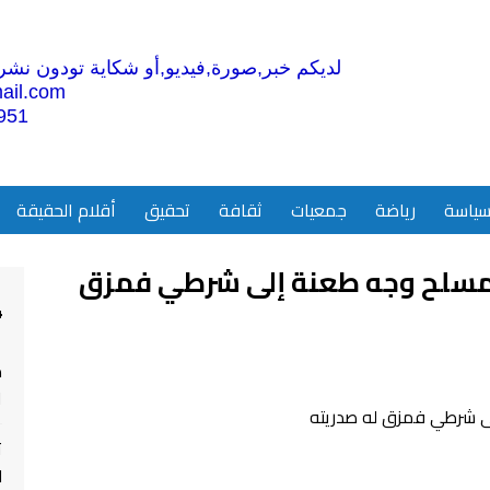
لديكم خبر,صورة,فيديو,أو شكاية تودون نشرها
ail.com
951
ياسة
رياضة
جمعيات
ثقافة
تحقيق
أقلام الحقيقة
لى مسلح وجه طعنة إلى شرطي فمزق
4
م
ا
ت
ل