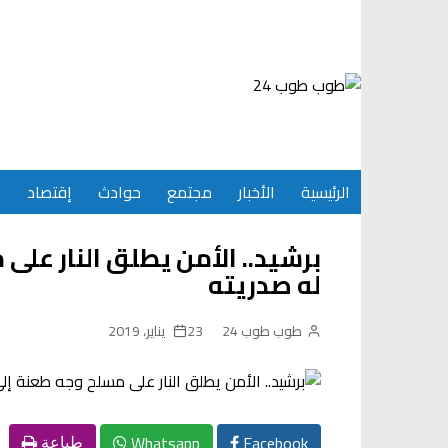
Ski
t
conten
الرئيسية
الأخبار
مجتمع
حوادث
إقتصاد
س
برشيد.. الأمن يطلق النار ع
له صدريته
طوب طوب 24
23 يناير، 2019
Whatsapp
Facebook
طباعة