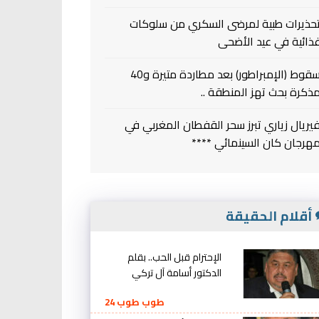
حذيرات طبية لمرضى السكري من سلوكات
ذائية في عيد الأضحى
سقوط (الإمبراطور) بعد مطاردة متيرة و40
ذكرة بحث تهز المنطقة ..
يريال زياري تبرز سحر القفطان المغربي في
هرجان كان السينمائي ****
أقلام الحقيقة
الإحترام قبل الحب.. بقلم
الدكتور أسامة آل تركي
طوب طوب 24