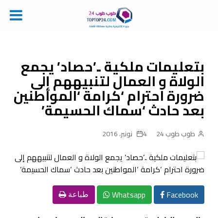
Ski
t
conten
بتعليمات ملكية ..’حصاد’ يجمع
الولاة و العمال لتنبيههم إلى
ضرورة احترام ‘كرامة ‘المواطنين
بعد حادث ‘سماك الحسيمة’
طوب طوب 24
4 نونبر، 2016
Whatsapp
Facebook
طباعة