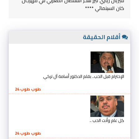
فيريال زياري تبرز سحر القفطان المغربي في مهرجان
كان السينمائي ****
أقلام الحقيقة
الإحترام قبل الحب.. بقلم الدكتور أسامة آل تركي
طوب طوب 24
كل عام وأنت الحب ..
طوب طوب 24