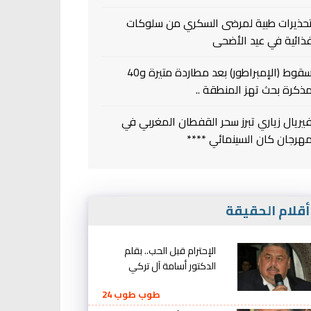
حذيرات طبية لمرضى السكري من سلوكات
ذائية في عيد الأضحى
سقوط (الإمبراطور) بعد مطاردة متيرة و40
ذكرة بحث تهز المنطقة ..
يريال زياري تبرز سحر القفطان المغربي في
هرجان كان السينمائي ****
قلام الحقيقة
الإحترام قبل الحب.. بقلم
الدكتور أسامة آل تركي
طوب طوب 24