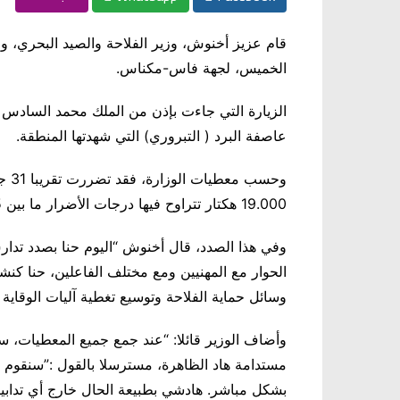
قام عزيز أخنوش، وزير الفلاحة والصيد البحري، والمي
الخميس، لجهة فاس-مكناس
.
الزيارة التي جاءت بإذن من الملك محمد السادس ا
عاصفة البرد ( التبروري) التي شهدتها المنطقة
.
وحس
19.000 هكتار تتراوح فيها درجات الأضرار ما بين 5% و80% واللي همت زراعات مختلفة
وفي هذا الصدد، قال أخنوش “اليوم حنا بصدد تدارس
الحوار مع المهنيين ومع مختلف الفاعلين، حنا كنشو
وسائل حماية الفلاحة وتوسيع تغطية آليات الوقاية
وأضاف الوزير قائلا: “عند جمع جميع المعطيات، سيت
مستدامة هاد الظاهرة، مسترسلا بالقول :”سنقوم بد
بشكل مباشر. هادشي بطبيعة الحال خارج أي تدابير