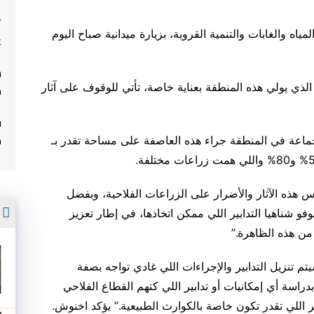
ت
اه والغابات والتنمية القروية، بزيارة ميدانية صباح اليوم
غ
لذي يولي هذه المنطقة بعناية خاصة، تأتي للوقوف على آثار
م
ف
م
ب معطيات الوزارة، فقد تضررت تقريبا 31 جماعة في المنطقة جراء هذه العاصفة على مساحة تقدر بـ
.
 هذه الآثار والأضرار على الزراعات الفلاحية، وبفضل
أ
فو شناهيا التدابير اللي ممكن اتخاذها، في إطار تعزيز
 من هذه الظاهرة
.”
م تنزيل التدابير والإجراءات اللي غادي تواجه بصفة
راسة أي إمكانيات أو تدابير اللي كتهم القطاع الفلاحي
 اللي تقدر تكون خاصة بالكوارث الطبيعية.” يؤكد اخنوش.