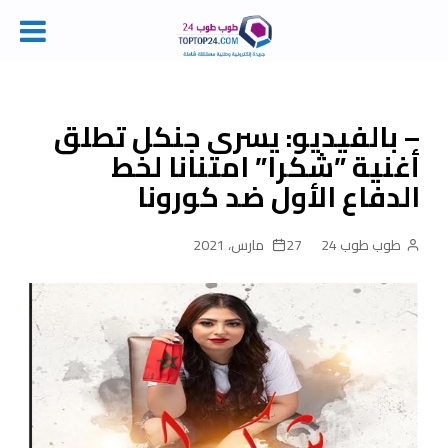
Ski
t
conten
– بالفيديو: يسرى جنكل تطلق
أغنية ”شكرا” امتنانا لخط
الدفاع الأول ضد كورونا
طوب طوب 24
27 مارس، 2021