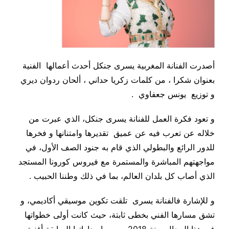
أصدرت الفنانة المغربية يسرى جنكل أحدث أعمالها الفنية
بعنوان شكرا ، من كلمات زكريا حداني ، ألحان ردوان ديري
و توزيع يونس جعفاوي .
و تعود فكرة العمل للفنانة يسرى جنكل، الذي عبرت من
خلاله عن تعرب فيه عن عميق تقديرها وامتنانها و فخرها
للدور الرائع والبطولي الذي قام به جنود الصف الأول، في
مواجهتهم المباشرة والمستمرة مع فيروس كورونا المستجد
الذي أصاب كل بلدان العالم، بما في ذلك وطننا الحبيب .
و للإشارة فالفنانة يسرى تلقت تكوين موسيقي أكاديمي، و
تشق مسارها الفني بخطى ثابتة، حيث كانت أولى خطواتها
في هذا المجال سنة 2018، و من إصداراتها السابقة أغنية