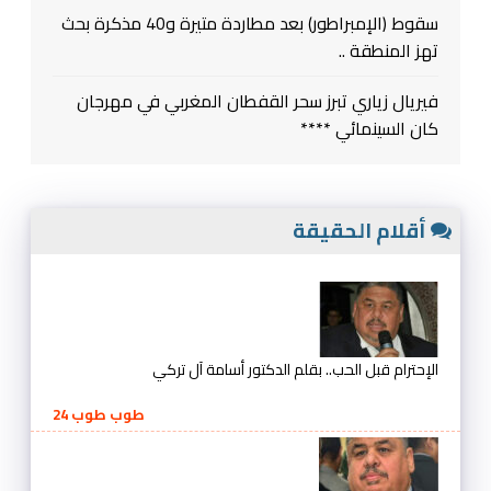
سقوط (الإمبراطور) بعد مطاردة متيرة و40 مذكرة بحث
تهز المنطقة ..
فيريال زياري تبرز سحر القفطان المغربي في مهرجان
كان السينمائي ****
أقلام الحقيقة
الإحترام قبل الحب.. بقلم الدكتور أسامة آل تركي
طوب طوب 24