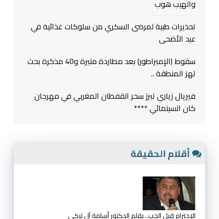
والهيب هوب
تحذيرات طبية لمرضى السكري من سلوكات غذائية في
عيد الأضحى
سقوط (الإمبراطور) بعد مطاردة متيرة و40 مذكرة بحث
تهز المنطقة ..
فيريال زياري تبرز سحر القفطان المغربي في مهرجان
كان السينمائي ****
أقلام الحقيقة
الإحترام قبل الحب.. بقلم الدكتور أسامة آل تركي