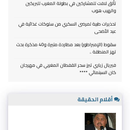
تألق لافت للمشاركين في بطولة المغرب للبريكين
والهيب هوب
تحذيرات طبية لمرضى السكري من سلوكات غذائية في
عيد الأضحى
سقوط (الإمبراطور) بعد مطاردة متيرة و40 مذكرة بحث
تهز المنطقة ..
فيريال زياري تبرز سحر القفطان المغربي في مهرجان
كان السينمائي ****
أقلام الحقيقة