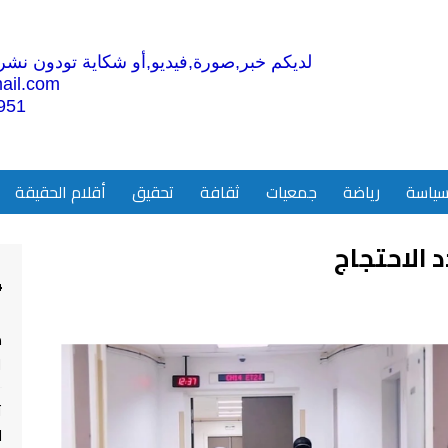
لديكم خبر,صورة,فيديو,أو شكاية تودون نشرها
ail.com
951
ياسة
رياضة
جمعيات
ثقافة
تحقيق
أقلام الحقيقة
 الاحتجاج
4
م
ا
ت
ل