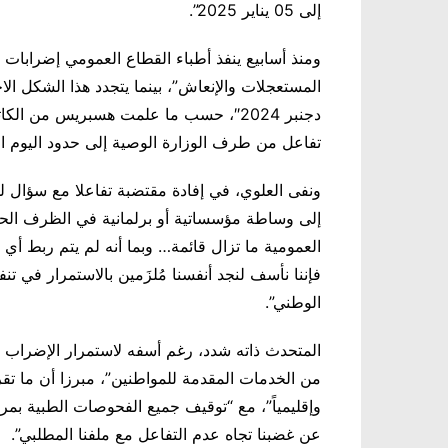
إلى 05 يناير 2025”.
ومنذ أسابيع ينفذ أطباء القطاع العمومي إضرابات
دجنبر 2024″، حسب ما علمت هسبريس من ال
تفاعل من طرف الوزارة الوصية إلى حدود اليوم الا
ونفى العلوي، في إفادة مقتضبة تفاعلا مع سؤال ل
إلى وساطة مؤسساتية أو برلمانية في الظرف الحا
العمومية ما تزال قائمة… وبما أنه لم يتم ربط أي ا
فإننا نأسف لنجد أنفسنا مُلزَمين بالاستمرار في تن
الوطني”.
المتحدث ذاته شدد، رغم أسفه لاستمرار الإضراب لث
من الخدمات المقدمة للمواطنين”، مبرزا أن ما تق
عن غضبنا تجاه عدم التفاعل مع ملفنا المطلبي”.