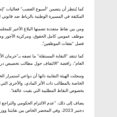
كما يُنتظر أن يتضمن “أسبوع الغضب” فعاليات “إضرا
المكثفة في المسيرة الوطنية بالرباط ضد قانوني الإضراب و
ومن بين نقاط متعددة تضمنها البلاغ الأخير للمج
موظف عمومي كامل الحقوق، ومركزية الأجور ومنا
فصل “نفقات الموظفين”.
كما تنتقد “النقابة المستقلة” ما تصفه بـ”حرمان ا
العام”، رافضة “الالتفاف حول مطالب تخصيص درجتين 
وسجلت الهيئة النقابية ذاتها أن دواعي استمرار ا
الخاصة بالمطالب ذات الأثر المادي، والأخرى الت
بخصوص النقاط المطلبية التي بقيت عالقة”.
دجنبر 2023، وفي المحضر الخاص بين نقابتنا ووزارة الصحة نهاية يناير 2024”.