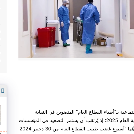
ت
غ
م
ف
م
أ
ماعية بـ”أطباء القطاع العام” المنضوين في النقابة
المستقلة، ولا يلوح أيّ أفق لحلّه على الأقل مع بداية العام 2025؛ إذ يُرتقب أن يستمر التصعيد في المؤسسات
الاستشفائية العمومية طيلة أسبوعين قادمين؛ أحدهُما “أسبوع غضب طبيب القطاع العام من 30 دجنبر 2024