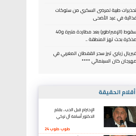
حذيرات طبية لمرضى السكري من سلوكات
ذائية في عيد الأضحى
سقوط (الإمبراطور) بعد مطاردة متيرة و40
ذكرة بحث تهز المنطقة ..
يريال زياري تبرز سحر القفطان المغربي في
هرجان كان السينمائي ****
قلام الحقيقة
الإحترام قبل الحب.. بقلم
الدكتور أسامة آل تركي
طوب طوب 24