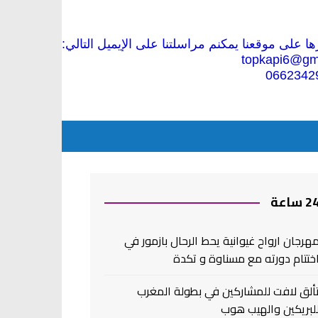
 على موقعنا يمكنم مراسلتنا على الإيميل التالي:
topkapi6@gm
0662342
2 ساعة
هرجان ارواح غيوانية يحط الرحال بازمور في
ختتام دورته مع مسناوة و تكدة
ألق لافت للمشاركين في بطولة المغرب
لبريكين والهيب هوب