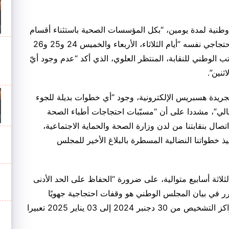
 وطنية لمدة يومين، “بكل المؤسسات الصحية باستثناء أقسام
المستعجلات والإنعاش”، بينما يتجدد هذا الشكل الاحتجاجي نفسه “أيام الثلاثاء، الأربعاء والخميس 24 و25 و26
كاتب الوطني للنقابة، المنتظر العلوي، الذي أكد “عدم وجود أيّ
ثنين”.
جريدة هسبريس الإلكترونية، وجود “أي خطوات بديلة للجوء
لي”، مشددا على أن “مسبّبات احتجاجات أطباء الصحة
تصال بنقابتنا من لدن وزارة الصحة والحماية الاجتماعية،
فيذ خطواتنا النضالية المسطرة بالبلاغ الأخير للمجلس
لاثة أسابيع متوالية، على ضرورة “الحفاظ على الحد الأدنى
رر في بيان المجلس الوطني هو وقفات احتجاجية جهويًا
وإقليمياً”، مع “توقيف جميع الفحوصات الطبية بمراكز التشخيص من 30 دجنبر 2024 إلى 03 يناير 2025 تعبيرا