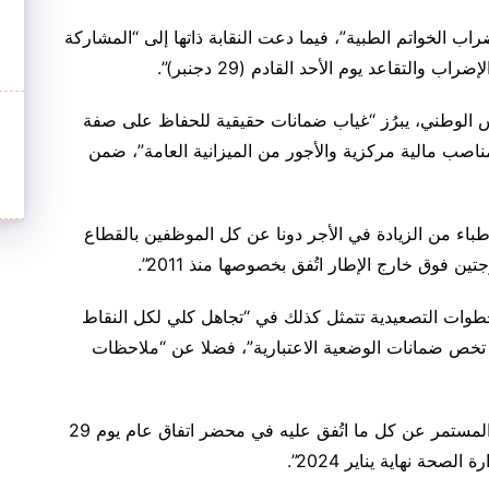
ب الخواتم الطبية”، فيما دعت النقابة ذاتها إلى “المشاركة
التقاعد يوم الأحد القادم (29 دجنبر)”.
لس الوطني، يبرُز “غياب ضمانات حقيقية للحفاظ على صفة
صب مالية مركزية والأجور من الميزانية العامة”، ضمن
لأطباء من الزيادة في الأجر دونا عن كل الموظفين بالقطاع
فوق خارج الإطار اتُفق بخصوصها منذ 2011”.
لخطوات التصعيدية تتمثل كذلك في “تجاهل كلي لكل النقاط
ي تخص ضمانات الوضعية الاعتبارية”، فضلا عن “ملاحظات
يضاف إلى ذلك، “عدم الالتزام الحكومي والتراجع المستمر عن كل ما اتُفق عليه في محضر اتفاق عام يوم 29