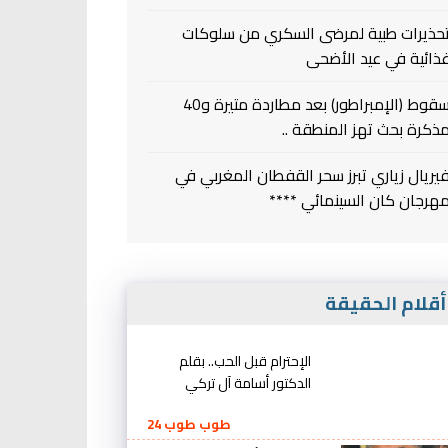
حذيرات طبية لمرضى السكري من سلوكات
ذائية في عيد الأضحى
سقوط (الإمبراطور) بعد مطاردة متيرة و40
ذكرة بحث تهز المنطقة ..
يريال زياري تبرز سحر القفطان المغربي في
هرجان كان السينمائي ****
قلام الحقيقة
الإحترام قبل الحب.. بقلم
الدكتور أسامة آل تركي
طوب طوب 24