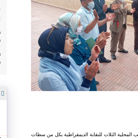
ت
غ
م
ف
م
أ
اتب المحلية الثلات للنقابة الديمقراطية بكل من سطات