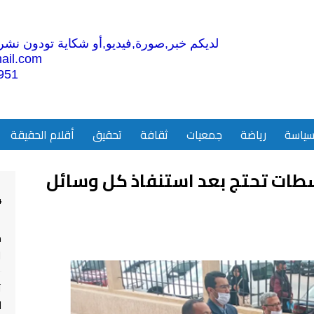
لديكم خبر,صورة,فيديو,أو شكاية تودون نشرها
ail.com
951
ياسة
رياضة
جمعيات
ثقافة
تحقيق
أقلام الحقيقة
سطات تحتج بعد استنفاذ كل وسائل
4
م
ا
ت
ل