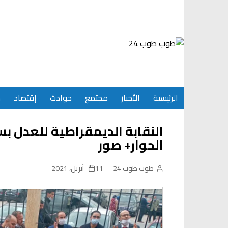
Ski
t
conten
الرئيسية
الأخبار
مجتمع
حوادث
إقتصاد
س
النقابة الديمقراطية للعدل ب
الحوار+ صور
طوب طوب 24
11 أبريل، 2021