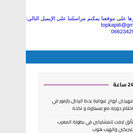
 على موقعنا يمكنم مراسلتنا على الإيميل التالي:
topkapi6@gm
0662342
2 ساعة
هرجان ارواح غيوانية يحط الرحال بازمور في
ختتام دورته مع مسناوة و تكدة
ألق لافت للمشاركين في بطولة المغرب
لبريكين والهيب هوب