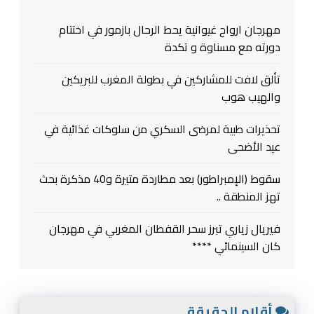
مهرجان ارواح غيوانية يحط الرحال بازمور في اختتام
دورته مع مسناوة و تكدة
تألق لافت للمشاركين في بطولة المغرب للبريكين
والهيب هوب
تحذيرات طبية لمرضى السكري من سلوكات غذائية في
عيد الأضحى
سقوط (الإمبراطور) بعد مطاردة متيرة و40 مذكرة بحث
تهز المنطقة ..
فيريال زياري تبرز سحر القفطان المغربي في مهرجان
كان السينمائي ****
أقلام الحقيقة