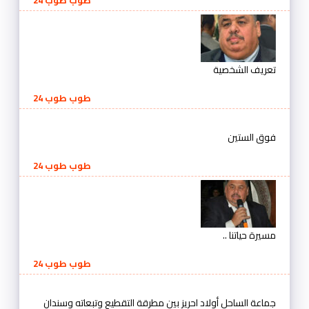
تعريف الشخصية
طوب طوب 24
فوق الستين
طوب طوب 24
مسيرة حياتنا ..
طوب طوب 24
جماعة الساحل أولاد احريز بين مطرقة التقطيع وتبعاته وسندان