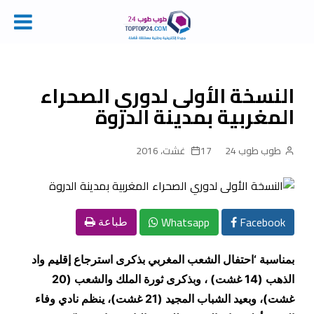
Ski
t
conten
النسخة الأولى لدوري الصحراء
المغربية بمدينة الدروة
طوب طوب 24
17 غشت، 2016
Whatsapp
Facebook
طباعة
بمناسبة ‘احتفال الشعب المغربي بذكرى استرجاع إقليم واد
الذهب (14 غشت) ، وبذكرى ثورة الملك والشعب (20
غشت)، وبعيد الشباب المجيد (21 غشت)، ينظم نادي وفاء