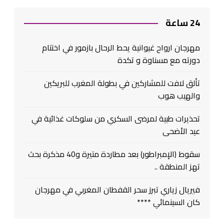
24 ساعة
مهرجان ارواح غيوانية يحط الرحال بازمور في اختتام
دورته مع مسناوة و تكدة
تألق لافت للمشاركين في بطولة المغرب للبريكين
والهيب هوب
تحذيرات طبية لمرضى السكري من سلوكات غذائية في
عيد الأضحى
سقوط (الإمبراطور) بعد مطاردة متيرة و40 مذكرة بحث
تهز المنطقة ..
فيريال زياري تبرز سحر القفطان المغربي في مهرجان
كان السينمائي ****