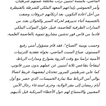
الماضي، بخمسة أمنيين برتب مختلفة ضمنهم شرطيان،
وأمر الحموشي بإيداعهم المعهد الملكي للشرطة بالقنيطرة
من أجل اعادة التكوين، بعد ارتكابهم خروقات وصفت
بالجسيمة أثناء تدبيرهم لحركة السير والجولان بعدد من
المدارات الطرقية للعاصمة، قبيل حلول الموكب الملكي
قادما من فاس فور تدشين مشاريع تنموية بالعاصمة العلمية
.
وحسب يومية “الصباح”، فقد قام مسؤول أمني رفيع
المستوى، صباح السبت الماضي، بجولة تفقدية للترتيبات
الأمنية تزامنا مع وقت الذروة بشوارع ومدارات الرباط،
ليتفاجأ بتقاعس ثلاثة أمنيين عن عملهم بدون مبرر قانوني،
كما عاين شرطيتين للمرور تتحدثان لبعضهما، فربط اتصالا
بوالي أمن الرباط سلا تمارة الخميسات، الذي حضر مع أول
أيام رمضان إلى مقر الولاية، وجرى استدعاء رجال الأمن
المعنيين والاستماع لهم حول الأخطاء المرتكبة قبل تأديبهم.