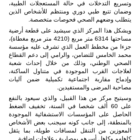
وتسريع التدخلات في حالة المستعجلات الطبية،
وضمان تتبع طبي دوري ومنتظم للأشخاص الذين
يتطلب وضعهم الصحي فحوصات متخصصة.
ويشكل هذا المركز الذي سيشيد على قطعة أرضية
مساحتها 6314 متر مربع (4210 متر مربع مغطاة)،
جزءا من مخطط العمل الذي تشرف عليه مؤسسة
محمد الخامس للتضامن، والرامي إلى دعم القطاع
الصحي الوطني، وذلك من خلال إحداث شعبة
لعلاجات القرب الموجودة في متناول الساكنة،
وإدماج مقاربة اجتماعية تكميلية ضمن آليات
مصاحبة المرضى والمستفيدين.
وسيتيح مركز من هذا القبيل، والذي سيعود بالنفع
على 60 ألف شخصا في السنة، تخفيف الضغط
الحاصل على المؤسسات الاستشفائية الموجودة
بالمنطقة، إلى جانب كونه سيجنب بعض الأشخاص
المعوزين من التنقل لمسافات طويلة، بما يثقل
كاهلهم وكاهل أسرهم بمصاريف علاجات إضافية.