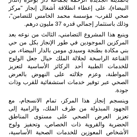
البيضاء)، على إعطاء انطلاقة أشغال إنجاز "مركز
صحي للقرب- مؤسسة محمد الخامس للتضامن"،
وذلك باستثمار إجمالي قدره 37 مليون درهم.
وينبع هذا المشروع التضامني، الثالث من نوعه بعد
المركزين الموجودين في طور الإنجاز بكل من حي
بني مكادة بطنجة وسيدي مومن بالدار البيضاء، من
القناعة الراسخة لجلالة الملك حيال جعل الولوج
للخدمات الطبية أحد الركائز الأساسية لتعزيز
المواطنة، وعزم جلالته على النهوض بالعرض
الصحي عبر توفير خدمات استشفائية للقرب وذات
جودة.
وينسجم إنجاز هذا المركز، تمام الانسجام، مع
الجهود المبذولة من طرف الملك، والرامية إلى
تعزيز العرض الصحي على مستوى المناطق
الحضرية والقروية ذات الخصاص، وتحفيز ولوج
الأشخاص المعوزين للخدمات الصحية الأساسية،