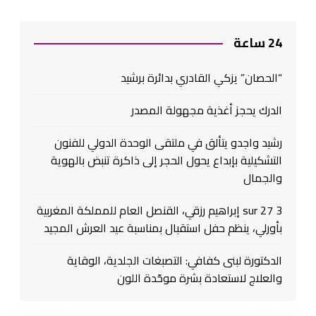
24 ساعة
“الحصان” يزكي القادري بدائرة برشيد
الدرك يحجز أغذية مجهولة المصدر
رشيد واجدو يتألق في ملتقى الوحدة الدولي للفنون
التشكيلية بإبداع يحول الحجر إلى ذاكرة تنبض بالهوية
والجمال
3 sur 27 إبراهيم رزقي، القنصل العام للمملكة المغربية
بأورلي، ينظم حفل استقبال بمناسبة عيد العرش المجيد
الدكتورة لبنى كفافي: التصبغات الجلدية، الوقاية
والعلاج لاستعادة بشرة موحّدة اللون