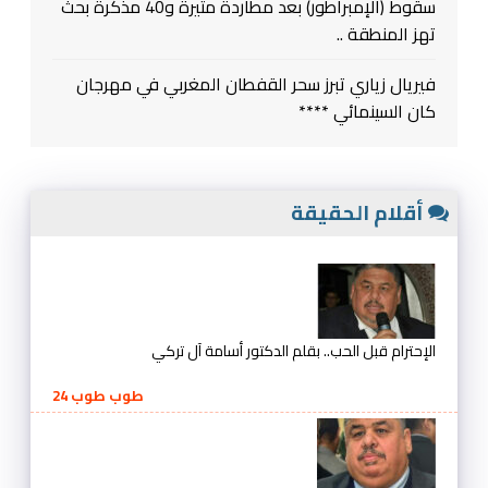
سقوط (الإمبراطور) بعد مطاردة متيرة و40 مذكرة بحث
تهز المنطقة ..
فيريال زياري تبرز سحر القفطان المغربي في مهرجان
كان السينمائي ****
أقلام الحقيقة
الإحترام قبل الحب.. بقلم الدكتور أسامة آل تركي
طوب طوب 24