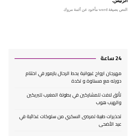
الرئيس.
النص بصيغة word مأخود عن أئمة مروك
24 ساعة
مهرجان ارواح غيوانية يحط الرحال بازمور في اختتام
دورته مع مسناوة و تكدة
تألق لافت للمشاركين في بطولة المغرب للبريكين
والهيب هوب
تحذيرات طبية لمرضى السكري من سلوكات غذائية في
عيد الأضحى