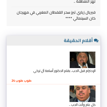
تهز المنطقة ..
فيريال زياري تبرز سحر القفطان المغربي في مهرجان
كان السينمائي ****
أقلام الحقيقة
الإحترام قبل الحب.. بقلم الدكتور أسامة آل تركي
طوب طوب 24
كل عام وأنت الحب ..