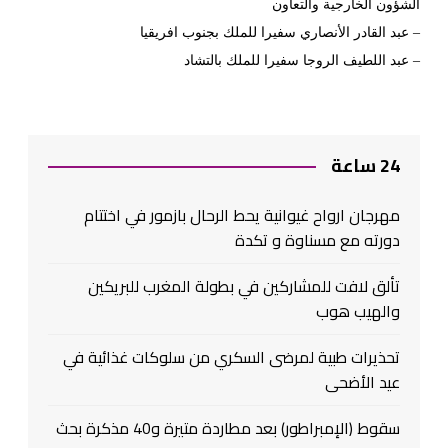
الشؤون الخارجية والتعاون
– عبد القادر الأنصاري سفيرا للملك بجنوب افريقيا
– عبد اللطيف الروجا سفيرا للملك بالتشاد
24 ساعة
مهرجان ارواح غيوانية يحط الرحال بازمور في اختتام
دورته مع مسناوة و تكدة
تألق لافت للمشاركين في بطولة المغرب للبريكين
والهيب هوب
تحذيرات طبية لمرضى السكري من سلوكات غذائية في
عيد الأضحى
سقوط (الإمبراطور) بعد مطاردة متيرة و40 مذكرة بحث